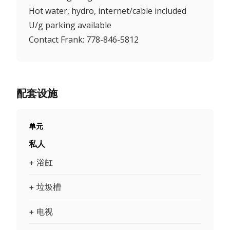
Hot water, hydro, internet/cable included
U/g parking available
Contact Frank: 778-846-5812
配套设施
单元
私人
+ 浴缸
+ 垃圾槽
+ 电视