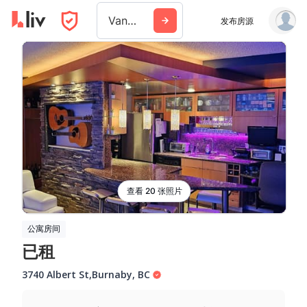
Vancouver
发布房源
查看 20 张照片
公寓房间
已租
3740 Albert St
,
Burnaby
,
BC