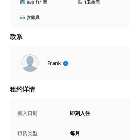
880 ft² 室
1卫生间
含家具
联系
Frank
租约详情
搬入日期
即刻入住
租赁类型
每月