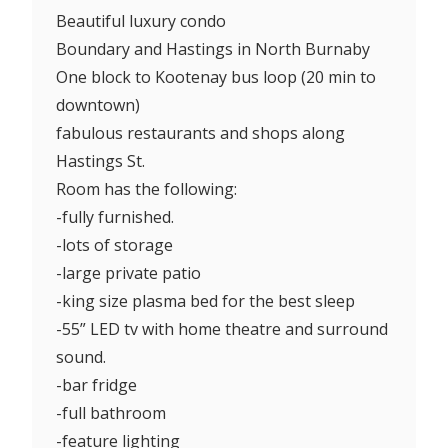
Beautiful luxury condo
Boundary and Hastings in North Burnaby
One block to Kootenay bus loop (20 min to
downtown)
fabulous restaurants and shops along
Hastings St.
Room has the following:
-fully furnished.
-lots of storage
-large private patio
-king size plasma bed for the best sleep
-55” LED tv with home theatre and surround
sound.
-bar fridge
-full bathroom
-feature lighting