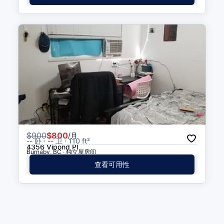
St
Boundary Rd (NB) at Georgia
步行 6 分钟
(
0.3
公里
)
St
$
900
$800
/月
-- 卧 · -- 卫 · 110 ft²
4356 Vipond Pl
Burnaby, BC · 独立屋房间
查看可用性