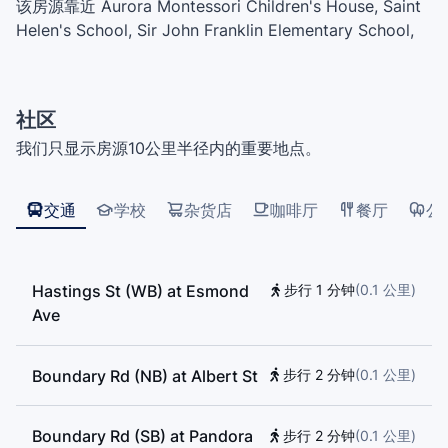
该房源靠近 Aurora Montessori Children's House, Saint
Helen's School, Sir John Franklin Elementary School,
Gilmore Community Elementary, Fawkes Academy,
Kitchener Elementary School, Rosser Elementary
School, Doctor Alexander Russell Lord Elementary
社区
School, wək̓ʷan̓əs tə syaqʷəm
我们只显示房源10公里半径内的重要地点。
交通
学校
杂货店
咖啡厅
餐厅
公
Hastings St (WB) at Esmond
步行 1 分钟
(
0.1
公里
)
Ave
Boundary Rd (NB) at Albert St
步行 2 分钟
(
0.1
公里
)
Boundary Rd (SB) at Pandora
步行 2 分钟
(
0.1
公里
)