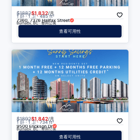
Kootenay Loop Bay 2
步行 4 分钟
(
0.3
公里
)
$
1882
$1,832
/月
1 卧 · 1 卫 · 485 ft²
7360, 7376 Halifax Street
Burnaby, BC · 整间公寓
Boundary Rd (NB) at Triumph
步行 5 分钟
(
0.3
公里
)
查看可用性
St
Kootenay Loop Bay 3
步行 5 分钟
(
0.3
公里
)
Kootenay Loop Bay 5
步行 5 分钟
(
0.3
公里
)
Kootenay Loop Bay 6
步行 5 分钟
(
0.3
公里
)
Hastings St (EB) at Ingleton
步行 5 分钟
(
0.3
公里
)
$
1892
$1,842
/月
Ave
1 卧 · 1 卫 · 734 ft²
9500 Erickson Dr
Burnaby, BC · 整间公寓
查看可用性
Boundary Rd (SB) at Dundas
步行 6 分钟
(
0.3
公里
)