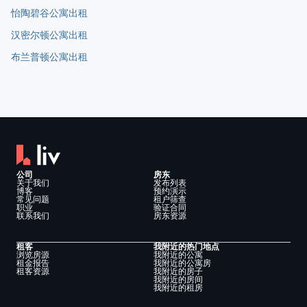
怡陶碧谷公寓出租
汉密尔顿公寓出租
布兰普顿公寓出租
公司
房东
关于我们
发布列表
博客
预约演示
常见问题
租户筛查
职业
验证合同
联系我们
房东资源
租客
我附近的热门地点
浏览房源
我附近的公寓
租金报告
我附近的公寓房
租客资源
我附近的房子
我附近的房间
我附近的租房