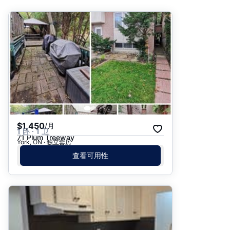
推荐
日期: 最新日期在前
日期: 过往日期在前
价格 - $$$ 到 $
价格 - $ 到 $$$
$1,450
/月
1 卧 · 1 卫
71 Plum Treeway
York, ON · 独立套房
查看可用性