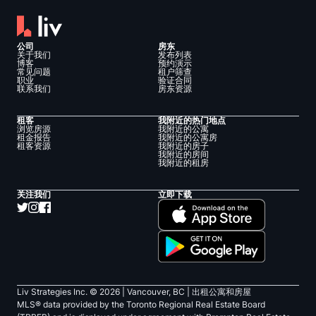
公司
房东
关于我们
发布列表
博客
预约演示
常见问题
租户筛查
职业
验证合同
联系我们
房东资源
租客
我附近的热门地点
浏览房源
我附近的公寓
租金报告
我附近的公寓房
租客资源
我附近的房子
我附近的房间
我附近的租房
关注我们
立即下载
Liv Strategies Inc. ©
2026
| Vancouver, BC |
出租公寓和房屋
MLS® data provided by the Toronto Regional Real Estate Board