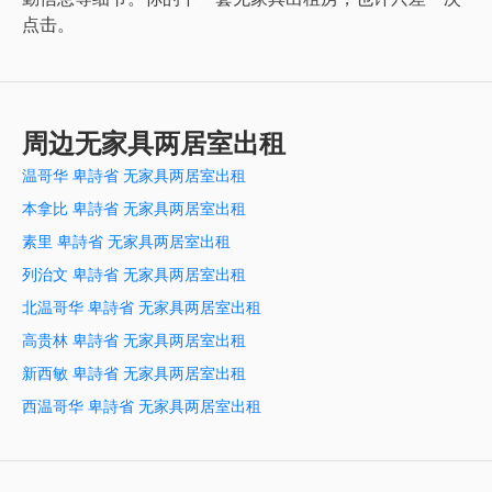
点击。
周边无家具两居室出租
温哥华 卑詩省 无家具两居室出租
本拿比 卑詩省 无家具两居室出租
素里 卑詩省 无家具两居室出租
列治文 卑詩省 无家具两居室出租
北温哥华 卑詩省 无家具两居室出租
高贵林 卑詩省 无家具两居室出租
新西敏 卑詩省 无家具两居室出租
西温哥华 卑詩省 无家具两居室出租