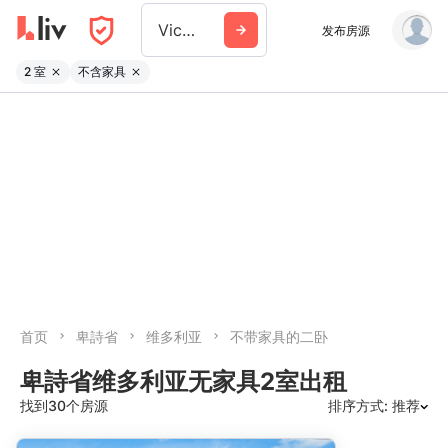
Victoria
发布房源
2 室
不含家具
首页
卑詩省
维多利亚
不带家具的二卧
卑詩省维多利亚无家具2室出租
找到30个房源
排序方式: 推荐