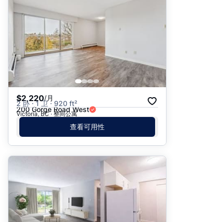
$2,220
/月
2 卧 · 1 卫 · 920 ft²
200 Gorge Road West
Victoria, BC · 整间公寓
查看可用性