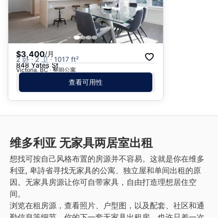
$3,400
/月
2 卧 · 2 卫 · 1017 ft²
848 Yates St
Victoria, BC · 整间公寓
查看可用性
维多利亚 无家具两居室出租
想找可按自己风格布置的房源并不容易。这就是你在维多
利亚, 卑詩省寻找无家具的公寓、独立屋和单间出租的原
因。无家具房源让你可自带家具，自由打造理想居住空
间。
浏览在租房源，查看照片、户型图，以及配套、社区和通
勤信息等细节。你的下一套无家具出租房，也许只差一次