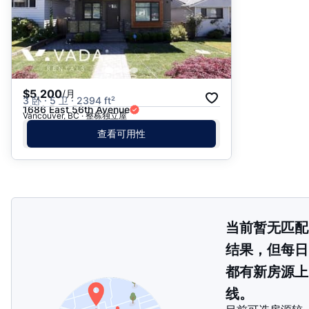
$5,200
/月
3 卧 · 5 卫 · 2394 ft²
1686 East 56th Avenue
Vancouver, BC · 整栋独立屋
查看可用性
当前暂无匹配
结果，但每日
都有新房源上
线。