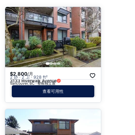
推荐
日期: 最新日期在前
日期: 过往日期在前
价格 - $$$ 到 $
价格 - $ 到 $$$
$2,800
/月
2 卧 · 2 卫 · 928 ft²
3133 Riverwalk Avenue
Vancouver, BC · 整栋独立屋
查看可用性