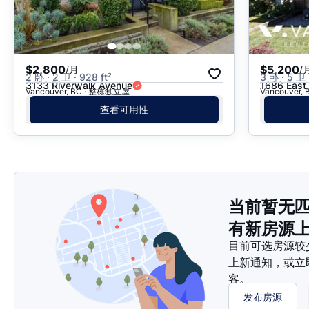
$2,800
$5,200
/月
/
2 卧 · 2 卫 · 928 ft²
3 卧 · 5 卫 
3133 Riverwalk Avenue
1686 East
Vancouver, BC · 整栋独立屋
Vancouver
查看可用性
当前暂无
有新房源
目前可选房源较
上新通知，或立
客。
发布房源