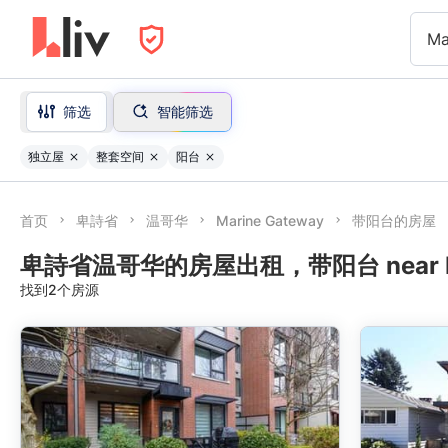
Ma
筛选
智能筛选
独立屋
整套空间
阳台
首页
卑詩省
温哥华
Marine Gateway
带阳台的房屋
卑詩省温哥华的房屋出租，带阳台 near Mar
找到2个房源