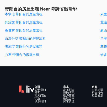
带阳台的房屋出租 Near 卑詩省温哥华
本拿比 带阳台的房屋出租
素里
列治文 带阳台的房屋出租
北温
高贵林 带阳台的房屋出租
新西
西温哥华 带阳台的房屋出租
兰里
满地宝 带阳台的房屋出租
基隆
白石 带阳台的房屋出租
维多
公司
房东
租客
关于我们
发布列表
浏览房源
博客
预约演示
租金报告
常见问题
租户筛查
租客资源
职业
验证合同
联系我们
房东资源