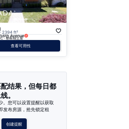
价格 - $$$ 到 $
价格 - $ 到 $$$
月
· 2394 ft²
 56th Avenue
, BC · 整栋独立屋
查看可用性
匹配结果，但每日都
上线。
少。您可以设置提醒以获取
即发布房源，抢先锁定租
创建提醒