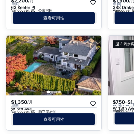
$2,200
$1,900
/月
/
单间
单间
63 Keefer Pl
388 Drake
Vancouver, BC · 公寓房间
Vancouver,
查看可用性
3
剩余
$1,350
$750–$1
/月
单间
-- 卧 · -- 
W 13th Av
W 5th Ave
Vancouver, 
Vancouver, BC · 独立屋房间
查看可用性