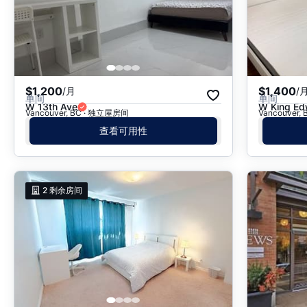
$1,200
$1,400
/月
/
单间
单间
W 13th Ave
W King Ed
Vancouver, BC · 独立屋房间
Vancouver
查看可用性
2
剩余房间