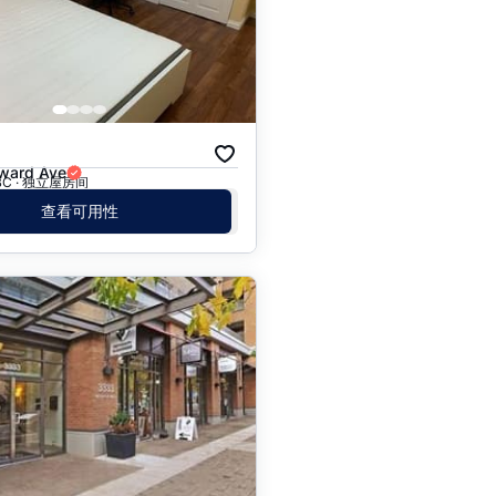
价格 - $$$ 到 $
价格 - $ 到 $$$
月
ward Ave
, BC · 独立屋房间
查看可用性