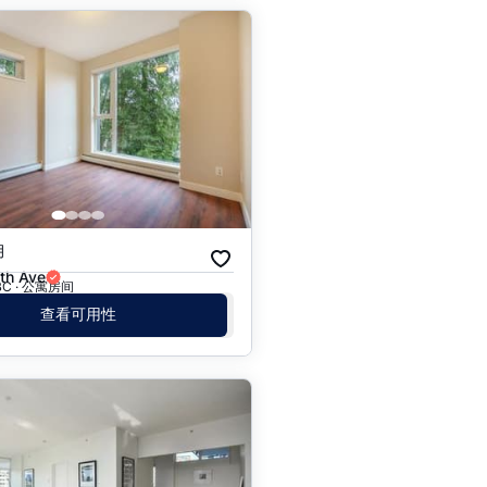
月
th Ave
 BC · 公寓房间
查看可用性