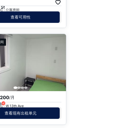
月
 St
 BC · 公寓房间
查看可用性
房间
,200
/月
卫
e
BC · W 13th Ave
查看现有出租单元