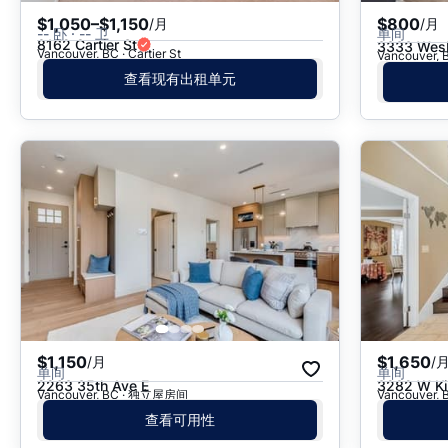
$1,050–$1,150
$800
/月
/月
-- 卧 · -- 卫
单间
8162 Cartier St
3333 Wesb
Vancouver, BC · Cartier St
Vancouver,
查看现有出租单元
$1,150
$1,650
/月
/
单间
单间
2263 35th Ave E
3282 W Ki
Vancouver, BC · 独立屋房间
Vancouver
查看可用性