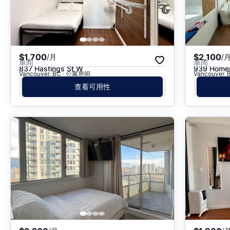
$1,700
$2,100
/月
/
单间
单间
837 Hastings St W
939 Homer
Vancouver, BC · 公寓房间
Vancouver,
查看可用性