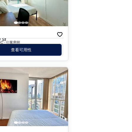
月
 St
 BC · 公寓房间
查看可用性