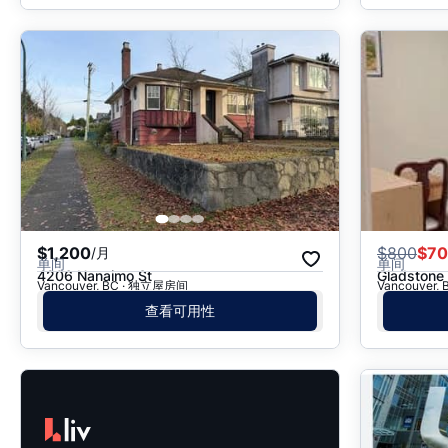
$1,200
$
800
$7
/月
单间
单间
4206 Nanaimo St
Gladstone 
Vancouver, BC · 独立屋房间
Vancouver
查看可用性