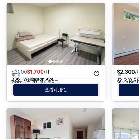
$
2000
$1,700
$2,300
/月
/
单间
单间
3361 Wellington Ave
1515 W 57
Vancouver, BC · 独立屋房间
Vancouver,
查看可用性