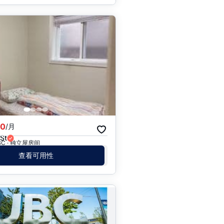
00
/月
St
, BC · 独立屋房间
查看可用性