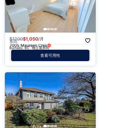
$
1200
$1,050
/月
单间
7005 Maureen Cres
Burnaby, BC · 独立屋房间
查看可用性