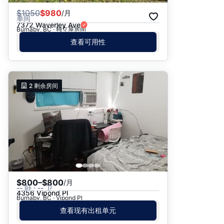
$
1050
$980
/月
单间
7372 Waverley Ave
Burnaby, BC · 独立屋房间
查看可用性
2
剩余房间
$800–$800
/月
-- 卧 · -- 卫
4356 Vipond Pl
Burnaby, BC · Vipond Pl
查看现有出租单元