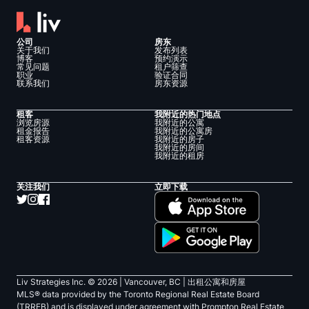
公司
房东
关于我们
发布列表
博客
预约演示
常见问题
租户筛查
职业
验证合同
联系我们
房东资源
租客
我附近的热门地点
浏览房源
我附近的公寓
租金报告
我附近的公寓房
租客资源
我附近的房子
我附近的房间
我附近的租房
关注我们
立即下载
Liv Strategies Inc. ©
2026
| Vancouver, BC |
出租公寓和房屋
MLS® data provided by the Toronto Regional Real Estate Board
(TRREB) and is displayed under agreement with Prompton Real Estate