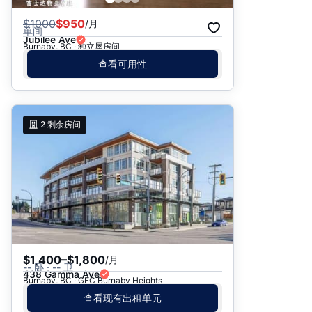
$
1000
$950
/月
单间
Jubilee Ave
Burnaby, BC · 独立屋房间
查看可用性
2
剩余房间
$1,400–$1,800
/月
-- 卧 · -- 卫
438 Gamma Ave
Burnaby, BC · GEC Burnaby Heights
查看现有出租单元