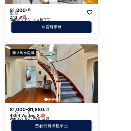
$1,300
/月
单间
2nd St
Burnaby, BC · 独立屋房间
查看可用性
2
剩余房间
$1,000–$1,880
/月
-- 卧 · -- 卫
4864 Watling St
Burnaby, BC · Watling St
查看现有出租单元