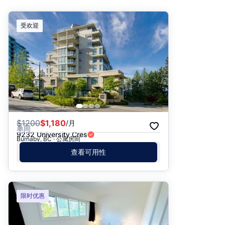
推荐
受欢迎
日期: 最新日期在前
日期: 过往日期在前
价格 - $$$ 到 $
价格 - $ 到 $$$
$
1200
$1,180
/月
单间
9232 University Cres
Burnaby, BC · 公寓房间
查看可用性
限时优惠