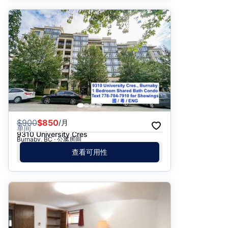
$
900
$850
/月
单间
9310 University Cres
Burnaby, BC · 公寓房间
查看可用性