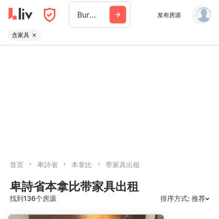
Burnaby
发布房源
含家具
首页
卑詩省
本拿比
带家具出租
卑詩省本拿比带家具出租
找到136个房源
排序方式: 推荐