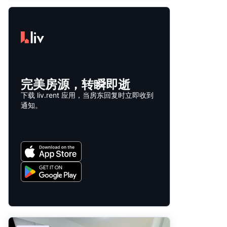
完美房源，转瞬即逝
下载 liv.rent 应用，当房东回复时立即收到
通知。