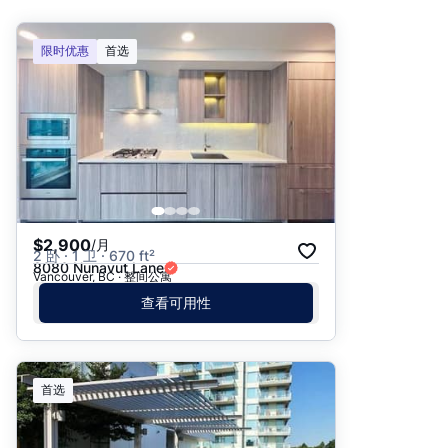
推荐
限时优惠
首选
日期: 最新日期在前
日期: 过往日期在前
价格 - $$$ 到 $
价格 - $ 到 $$$
$2,900
/月
2 卧 · 1 卫 · 670 ft²
8080 Nunavut Lane
Vancouver, BC · 整间公寓
查看可用性
首选