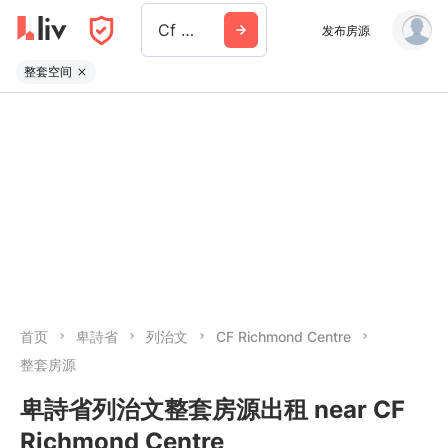
Cf Richmond Centre
发布房源
整套空间
首页
卑詩省
列治文
CF Richmond Centre
整套房源
卑詩省列治文整套房源出租 near CF
Richmond Centre