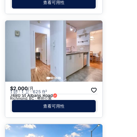
查看可用性
$2,000
/月
1 卧 · 1 卫 · 625 ft²
7480 St Albans Road
Richmond, BC · 整间公寓
查看可用性