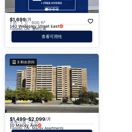
$1,699
/月
1 卧 · 1 卫 · 600 ft²
140 Wellesley Street East
Toronto, ON · 整间公寓
查看可用性
3
剩余房间
$1,499–$2,099
/月
单身公寓 – 2 卧
10 Macey Ave
Toronto, ON · Macey Apartments