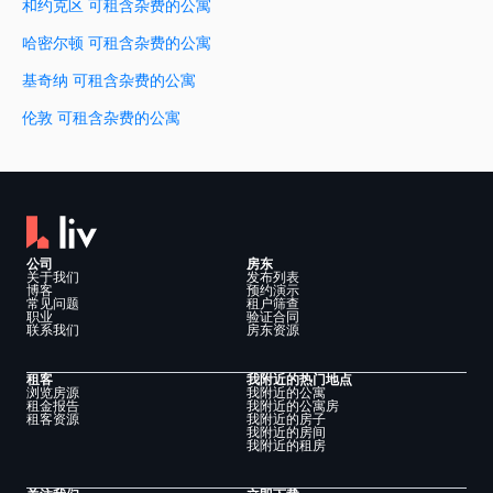
和约克区 可租含杂费的公寓
哈密尔顿 可租含杂费的公寓
基奇纳 可租含杂费的公寓
伦敦 可租含杂费的公寓
公司
房东
关于我们
发布列表
博客
预约演示
常见问题
租户筛查
职业
验证合同
联系我们
房东资源
租客
我附近的热门地点
浏览房源
我附近的公寓
租金报告
我附近的公寓房
租客资源
我附近的房子
我附近的房间
我附近的租房