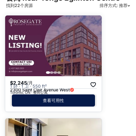
找到22个房源
排序方式: 推荐
推荐
日期: 最新日期在前
日期: 过往日期在前
价格 - $$$ 到 $
价格 - $ 到 $$$
$2,245
/月
1 卧 · 1 卫 · 550 ft²
2300 Saint Clair Avenue West
Toronto, ON · 整间公寓
查看可用性