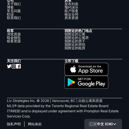
公司
房东
关于我们
发布列表
博客
预约演示
常见问题
租户筛查
职业
验证合同
联系我们
房东资源
租客
我附近的热门地点
浏览房源
我附近的公寓
租金报告
我附近的公寓房
租客资源
我附近的房子
我附近的房间
我附近的租房
关注我们
立即下载
Liv Strategies Inc. ©
2026
| Vancouver, BC |
出租公寓和房屋
MLS® data provided by the Toronto Regional Real Estate Board
(TRREB) and is displayed under agreement with Prompton Real Estate
Services Corp.
🇨🇳
中文 (CN)
隐私声明
网站条款