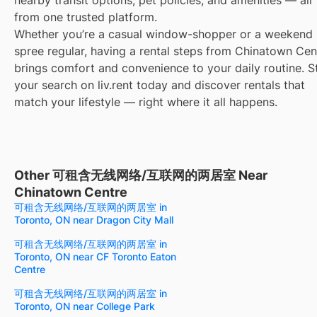
nearby transit options, pet policies, and amenities — all
from one trusted platform.
Whether you’re a casual window-shopper or a weekend
spree regular, having a rental steps from Chinatown Cen
brings comfort and convenience to your daily routine. S
your search on liv.rent today and discover rentals that
match your lifestyle — right where it all happens.
Other 可租含无线网络/互联网的两居室 Near
Chinatown Centre
可租含无线网络/互联网的两居室 in
Toronto, ON near Dragon City Mall
可租含无线网络/互联网的两居室 in
Toronto, ON near CF Toronto Eaton
Centre
可租含无线网络/互联网的两居室 in
Toronto, ON near College Park