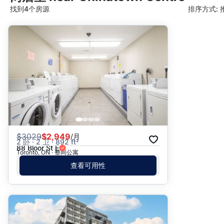
找到4个房源
排序方式: 
推荐
日期: 最新日期在前
日期: 过往日期在前
价格 - $$$ 到 $
价格 - $ 到 $$$
$
3029
$2,949
/月
2 卧 · 2 卫 · 892 ft²
88 Bloor St E
Toronto, ON · 整间公寓
查看可用性