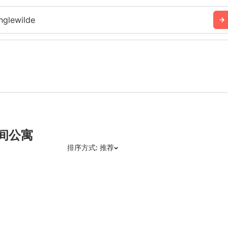
nglewilde
单间公寓
排序方式: 推荐
推荐
日期: 最新日期在前
日期: 过往日期在前