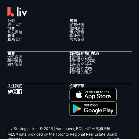
公司
房东
关于我们
发布列表
博客
预约演示
常见问题
租户筛查
职业
验证合同
联系我们
房东资源
租客
我附近的热门地点
浏览房源
我附近的公寓
租金报告
我附近的公寓房
租客资源
我附近的房子
我附近的房间
我附近的租房
关注我们
立即下载
Liv Strategies Inc. ©
2026
| Vancouver, BC |
出租公寓和房屋
MLS® data provided by the Toronto Regional Real Estate Board