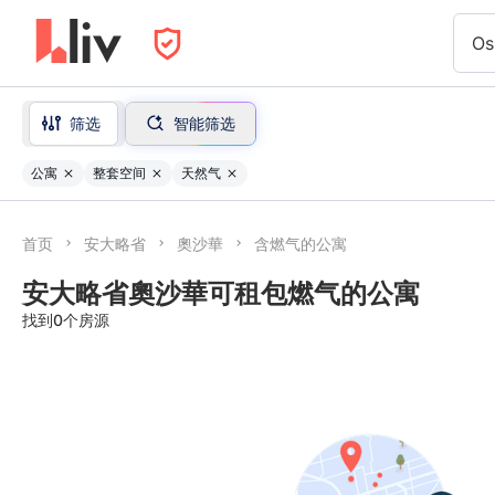
Os
筛选
智能筛选
公寓
整套空间
天然气
首页
安大略省
奧沙華
含燃气的公寓
安大略省奧沙華可租包燃气的公寓
找到0个房源