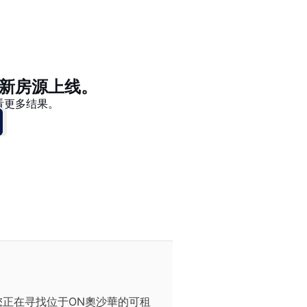
价格 - $$$ 到 $
价格 - $ 到 $$$
新房源上线。
看更多结果。
正在寻找位于ON奧沙華的可租