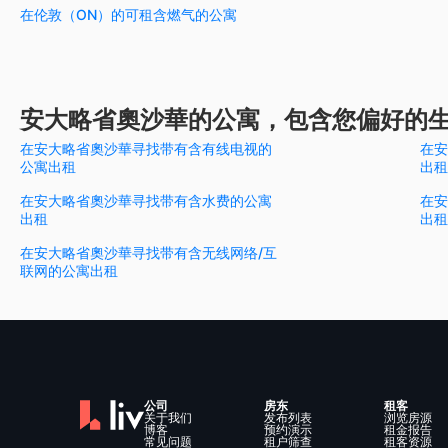
在伦敦（ON）的可租含燃气的公寓
安大略省奧沙華的公寓，包含您偏好的
在安大略省奧沙華寻找带有含有线电视的
在安
公寓出租
出租
在安大略省奧沙華寻找带有含水费的公寓
在安
出租
出租
在安大略省奧沙華寻找带有含无线网络/互
联网的公寓出租
公司
房东
租客
关于我们
发布列表
浏览房源
博客
预约演示
租金报告
常见问题
租户筛查
租客资源