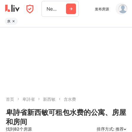
New Westminster
发布房源
水
首页
卑詩省
新西敏
含水费
卑詩省新西敏可租包水费的公寓、房屋
和房间
找到82个房源
排序方式: 推荐