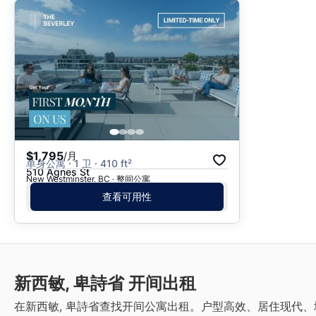
$1,795
/月
单身公寓 · 1 卫 · 410 ft²
510 Agnes St
New Westminster, BC · 整间公寓
查看可用性
新西敏, 卑詩省 开间出租
在新西敏, 卑詩省查找开间公寓出租。户型高效、居住现代