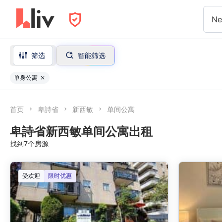
Ne
筛选
智能筛选
单身公寓
首页
卑詩省
新西敏
单间公寓
卑詩省新西敏单间公寓出租
找到7个房源
受欢迎
限时优惠