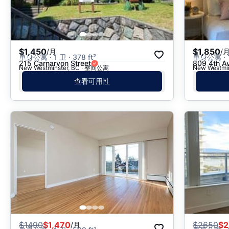
$1,450
$1,850
/月
/
单身公寓 · 1 卫 · 378 ft²
单身公寓 · 1 
215 Carnarvon Street
809 4th A
New Westminster, BC · 整间公寓
New Westmi
查看可用性
$
1490
$1,470
$
2650
$2
/月