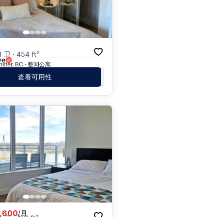
价格 - $$$ 到 $
价格 - $ 到 $$$
月
卫 · 454 ft²
ve
nster, BC · 整间公寓
查看可用性
,600
/月