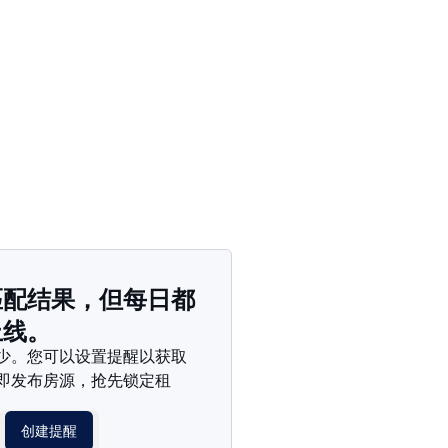
价格 - $$$ 到 $
价格 - $ 到 $$$
匹配结果，但每日都
上线。
少。您可以设置提醒以获取
即发布房源，抢先锁定租
创建提醒