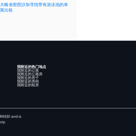
大略省密西沙加寻找带有游泳池的单
寓出租
我附近的热门地点
我附近的公寓
我附近的公寓房
我附近的房子
我附近的房间
我附近的租房
RREB) and is
orp.