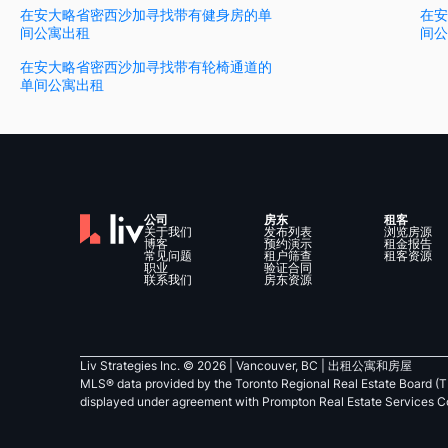
在安大略省密西沙加寻找带有健身房的单
在安
间公寓出租
间公
在安大略省密西沙加寻找带有轮椅通道的
单间公寓出租
公司
房东
租客
关于我们
发布列表
浏览房源
博客
预约演示
租金报告
常见问题
租户筛查
租客资源
职业
验证合同
联系我们
房东资源
Liv Strategies Inc. ©
2026
| Vancouver, BC |
出租公寓和房屋
MLS® data provided by the Toronto Regional Real Estate Board (T
displayed under agreement with Prompton Real Estate Services C