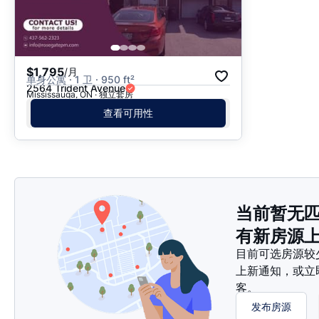
$1,795
/月
单身公寓 · 1 卫 · 950 ft²
2564 Trident Avenue
Mississauga, ON · 独立套房
查看可用性
当前暂无
有新房源
目前可选房源较
上新通知，或立
客。
发布房源