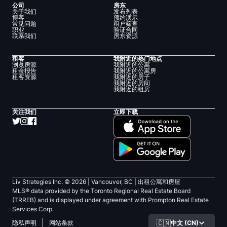
公司
房东
关于我们
发布列表
博客
预约演示
常见问题
租户筛查
职业
验证合同
联系我们
房东资源
租客
我附近的热门地点
浏览房源
我附近的公寓
租金报告
我附近的公寓房
租客资源
我附近的房子
我附近的房间
我附近的租房
关注我们
立即下载
Liv Strategies Inc. ©
2026
| Vancouver, BC |
出租公寓和房屋
MLS® data provided by the Toronto Regional Real Estate Board
(TRREB) and is displayed under agreement with Prompton Real Estate
Services Corp.
🇨🇳
中文 (CN)
隐私声明
网站条款