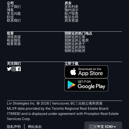
公司
房东
关于我们
发布列表
博客
预约演示
常见问题
租户筛查
职业
验证合同
联系我们
房东资源
租客
我附近的热门地点
浏览房源
我附近的公寓
租金报告
我附近的公寓房
租客资源
我附近的房子
我附近的房间
我附近的租房
关注我们
立即下载
Liv Strategies Inc. ©
2026
| Vancouver, BC |
出租公寓和房屋
MLS® data provided by the Toronto Regional Real Estate Board
(TRREB) and is displayed under agreement with Prompton Real Estate
Services Corp.
🇨🇳
中文 (CN)
隐私声明
网站条款