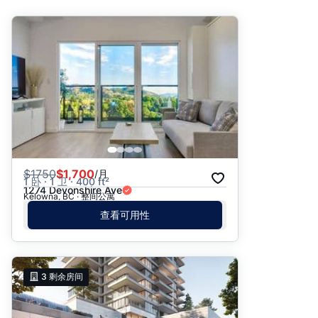
推荐
日期: 最新日期在前
日期: 过往日期在前
价格 - $$$ 到 $
价格 - $ 到 $$$
$
1750
$1,700
/月
1 卧 · 1 卫 · 400 ft²
1274 Devonshire Ave
Kelowna, BC · 整间公寓
查看可用性
3
剩余房间