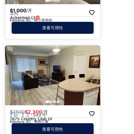
$1,000
/月
单间
Ackerman Ct
Kelowna, BC · 独立屋房间
查看可用性
$
2500
$2,300
/月
2 卧 · 2 卫 · 949 ft²
1875 Country Club Dr
Kelowna, BC · 整间公寓
查看可用性