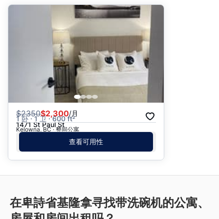
$
2350
$2,300
/月
1 卧 · 1 卫 · 600 ft²
1471 St Paul St
Kelowna, BC · 整间公寓
查看可用性
在卑詩省基隆拿寻找带洗碗机的公寓、
房屋和房间出租吗？