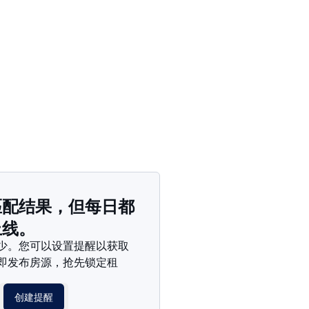
价格 - $$$ 到 $
价格 - $ 到 $$$
匹配结果，但每日都
上线。
少。您可以设置提醒以获取
即发布房源，抢先锁定租
创建提醒