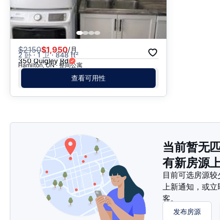
$
2150
$1,950
/月
2 卧 · 1 卫 · 848 ft²
350 Quigley Rd
Hamilton, ON · 整间公寓
查看可用性
当前暂无
有新房源
目前可选房源较
上新通知，或立
客。
发布房源