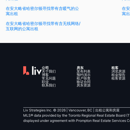
在安大略省哈密尔顿寻找带有含暖气的公
在安
寓出租
寓出
在安大略省哈密尔顿寻找带有含无线网络/
互联网的公寓出租
公司
房东
租客
关于我们
发布列表
浏览房源
博客
预约演示
租金报告
常见问题
租户筛查
租客资源
职业
验证合同
联系我们
房东资源
Liv Strategies Inc. ©
2026
| Vancouver, BC |
出租公寓和房屋
MLS® data provided by the Toronto Regional Real Estate Board (T
displayed under agreement with Prompton Real Estate Services C