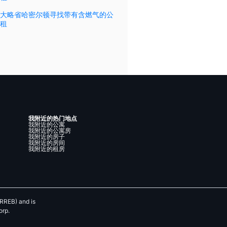
大略省哈密尔顿寻找带有含燃气的公
租
我附近的热门地点
我附近的公寓
我附近的公寓房
我附近的房子
我附近的房间
我附近的租房
RREB) and is
orp.