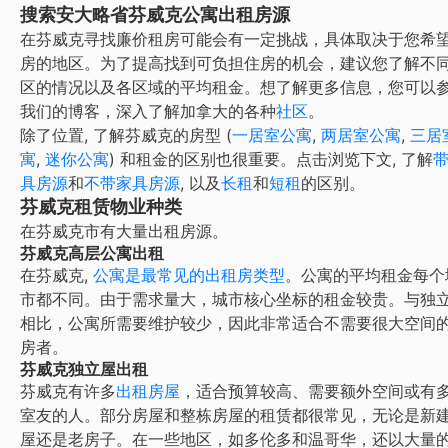
搜索安大略省芬威克公寓出租房源
在芬威克寻找廉价租房可能会有一定挑战，具体取决于您希
房的地区。为了提高找到可负担住房的机会，建议您了解不
区的情况以及各区域的平均租金。
想了解更多信息，您可以
我们的博客，深入了解加拿大的各种
社区
。
除了位置, 了解
芬威克
的房型 (
一居室公寓
,
两居室公寓
,
三居
寓
,
迷你公寓
) 和租金的区别也很重要。点击浏览下文, 了解
具房源
和
不带家具房源
, 以及
长租
和
短租
的区别。
芬威克租赁物业种类
在
芬威克
市有大量出租房源。
芬威克高层公寓出租
在
芬威克
,
公寓是最常见的出租房类型
。公寓的平均租金每个
市都不同。由于需求量大，城市核心坐标的租金较贵。与独
相比，公寓所需要维护较少，因此非常适合不需要很大空间
房者。
芬威克独立屋出租
芬威克有许多
出租房屋
，适合预算较高、需要额外空间或有
室友的人。部分房屋和整栋房屋的租赁都很常见，无论是新
屋还是老房子。在一些地区，如多伦多和温哥华，还以大量