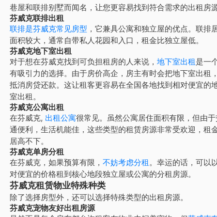
巷屋和联排别墅而闻名，让您更容易找到符合需求的出租房
芬威克联排出租
联排是芬威克常见房型
，它兼具公寓和独立屋的优点。联排
面积较大，通常自带私人花园和入口，租金比独立屋低。
芬威克地下室出租
对于想在芬威克找到可负担租房的人来说，
地下室出租
是一
有吸引力的选择。由于房价高企，房主有时会把地下室出租
抵消房贷还款。这让租客更容易在全国各地找到相对便宜的
室出租。
芬威克公寓出租
在
芬威克
,
出租公寓
很常见。虽然公寓居住面积有限，但由于
通便利，生活机能佳，这些类型的租赁房源非常受欢迎，租
居高不下。
芬威克单房分租
在
芬威克
，如果预算有限，
不妨考虑分租
。幸运的话，可以
对便宜的价格租到核心地段独立屋或公寓的分租房源。
芬威克租赁物业特殊种类
除了选择房型外，还可以选择特殊类型的出租房源。
芬威克宠物友好出租房源