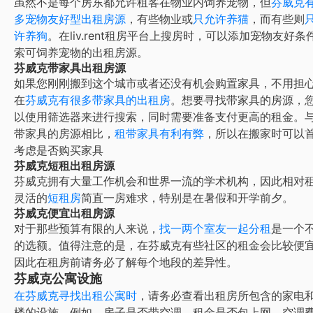
虽然不是每个房东都允许租客在物业内饲养宠物，但
芬威克
多宠物友好型出租房源
，有些物业或
只允许养猫
，而有些则
许养狗
。在liv.rent租房平台上搜房时，可以添加宠物友好条
索可饲养宠物的出租房源。
芬威克带家具出租房源
如果您刚刚搬到这个城市或者还没有机会购置家具，不用担心
在
芬威克
有很多带家具的出租房
。想要寻找带家具的房源，
以使用筛选器来进行搜索，同时需要准备支付更高的租金。
带家具的房源相比，
租带家具有利有弊
，所以在搬家时可以
考虑是否购买家具
芬威克短租出租房源
芬威克
拥有大量工作机会和世界一流的学术机构，因此相对
灵活的
短租房
简直一房难求，特别是在暑假和开学前夕。
芬威克便宜出租房源
对于那些预算有限的人来说，
找一两个室友一起分租
是一个
的选额。值得注意的是，在
芬威克
有些社区的租金会比较便
因此在租房前请务必了解每个地段的差异性。
芬威克公寓设施
在
芬威克
寻找出租公寓时
，请务必查看出租房所包含的家电
楼的设施。例如，房子是否带空调，租金是否包上网、空调