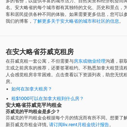
多的省份，以提供丰富的城市活力、自然美景和经济机会而
名。安大略省的每个城市都有其独特的文化、历史和景点，
客和居民提供各种不同的体验。如果需要更多信息，您可以
我们的博客，
了解更多关于安大略省的城市和社区的信息
。
在安大略省芬威克租房
在
芬威克
租一套公寓，不但需要与
房东或物业经理
沟通，获
主或之前房东的推荐，还要签署租约。不熟悉加拿大租赁流
人会感觉租房非常困难。点击查看以下资源列表，助您无忧
房。
如何在加拿大租房？
租$1000可以在加拿大租到什么房？
安大略省芬威克平均租金
芬威克的平均租金是多少？
芬威克
的平均租金会根据每个月的情况而有所不同。想要了
新
芬威克
市租金详情,
请订阅liv.rent月租金统计报告
。