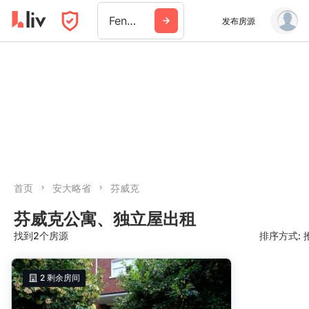
Fenwick
发布房源
首页
安大略省
芬威克
芬威克公寓、独立屋出租
找到2个房源
排序方式: 
推荐
2
剩余房间
日期: 最新日期在前