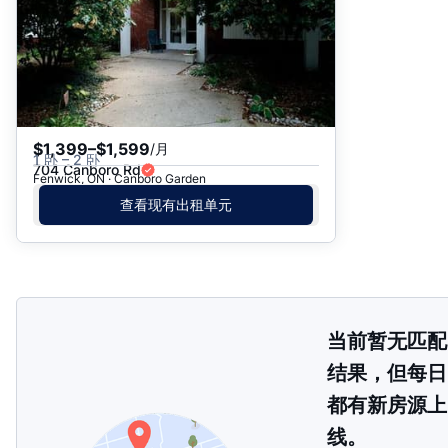
日期: 过往日期在前
价格 - $$$ 到 $
价格 - $ 到 $$$
$1,399–$1,599
/月
1 卧 – 2 卧
704 Canboro Rd
Fenwick, ON · Canboro Garden
查看现有出租单元
当前暂无匹配
结果，但每日
都有新房源上
线。