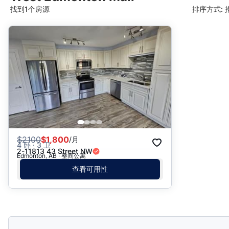
找到1个房源
排序方式: 
推荐
日期: 最新日期在前
日期: 过往日期在前
价格 - $$$ 到 $
价格 - $ 到 $$$
$
2100
$1,800
/月
4 卧 · 3 卫
2-11813 43 Street NW
Edmonton, AB · 整间公寓
查看可用性