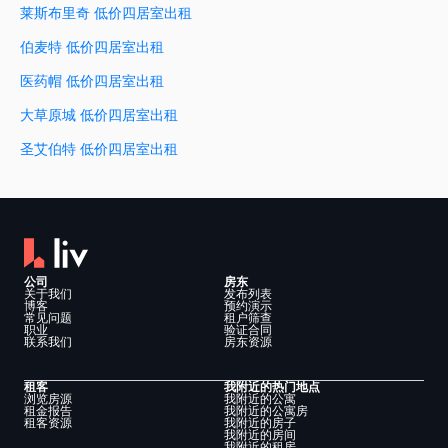
莱斯布里奇 低价四居室出租
伯麦特 低价四居室出租
医药帽 低价四居室出租
大草原城 低价四居室出租
圣艾伯特 低价四居室出租
公司
房东
关于我们
发布列表
博客
预约演示
常见问题
租户筛查
职业
验证合同
联系我们
房东资源
租客
我附近的热门地点
浏览房源
我附近的公寓
租金报告
我附近的公寓房
租客资源
我附近的房子
我附近的房间
我附近的租房