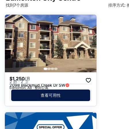
找到7个房源
排序方式: 
推荐
日期: 最新日期在前
日期: 过往日期在前
价格 - $$$ 到 $
价格 - $ 到 $$$
$1,250
/月
2 卧 · 2 卫
2098 Blackmud Creek Dr SW
Edmonton, AB · 整间公寓
查看可用性