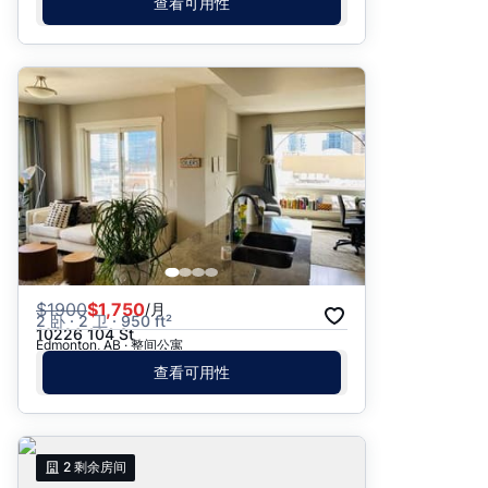
查看可用性
$
1900
$1,750
/月
2 卧 · 2 卫 · 950 ft²
10226 104 St
Edmonton, AB · 整间公寓
查看可用性
2
剩余房间