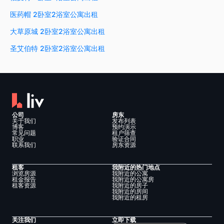
医药帽 2卧室2浴室公寓出租
大草原城 2卧室2浴室公寓出租
圣艾伯特 2卧室2浴室公寓出租
公司
房东
关于我们
发布列表
博客
预约演示
常见问题
租户筛查
职业
验证合同
联系我们
房东资源
租客
我附近的热门地点
浏览房源
我附近的公寓
租金报告
我附近的公寓房
租客资源
我附近的房子
我附近的房间
我附近的租房
关注我们
立即下载