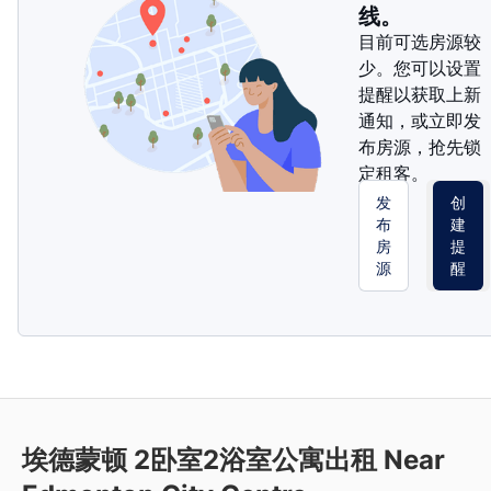
线。
目前可选房源较
少。您可以设置
提醒以获取上新
通知，或立即发
布房源，抢先锁
定租客。
发
创
布
建
房
提
源
醒
埃德蒙顿 2卧室2浴室公寓出租 Near