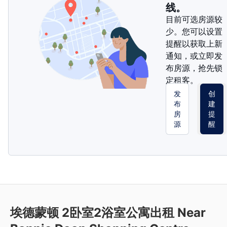
线。
目前可选房源较
少。您可以设置
提醒以获取上新
通知，或立即发
布房源，抢先锁
定租客。
发
创
布
建
房
提
源
醒
埃德蒙顿 2卧室2浴室公寓出租 Near