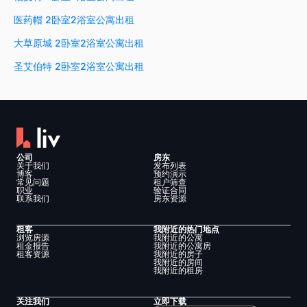
医药帽 2卧室2浴室公寓出租
大草原城 2卧室2浴室公寓出租
圣艾伯特 2卧室2浴室公寓出租
公司
房东
关于我们
发布列表
博客
预约演示
常见问题
租户筛查
职业
验证合同
联系我们
房东资源
租客
我附近的热门地点
浏览房源
我附近的公寓
租金报告
我附近的公寓房
租客资源
我附近的房子
我附近的房间
我附近的租房
关注我们
立即下载