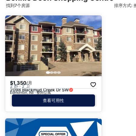
找到7个房源
排序方式: 
推荐
日期: 最新日期在前
日期: 过往日期在前
价格 - $$$ 到 $
价格 - $ 到 $$$
$1,350
/月
2 卧 · 2 卫
2098 Blackmud Creek Dr SW
Edmonton, AB · 整间公寓
查看可用性