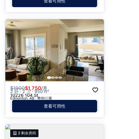
查看可用性
$
1900
$1,750
/月
2 卧 · 2 卫 · 950 ft²
10226 104 St
Edmonton, AB · 整间公寓
查看可用性
2
剩余房间