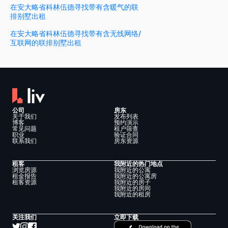
在安大略省科林伍德寻找带有含暖气的联
排别墅出租
在安大略省科林伍德寻找带有含无线网络/
互联网的联排别墅出租
公司
房东
关于我们
发布列表
博客
预约演示
常见问题
租户筛查
职业
验证合同
联系我们
房东资源
租客
我附近的热门地点
浏览房源
我附近的公寓
租金报告
我附近的公寓房
租客资源
我附近的房子
我附近的房间
我附近的租房
关注我们
立即下载