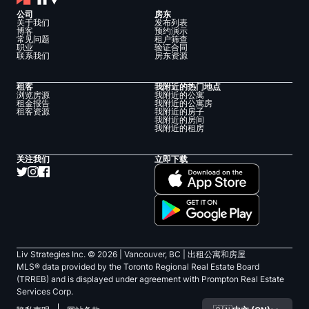
公司
房东
关于我们
发布列表
博客
预约演示
常见问题
租户筛查
职业
验证合同
联系我们
房东资源
租客
我附近的热门地点
浏览房源
我附近的公寓
租金报告
我附近的公寓房
租客资源
我附近的房子
我附近的房间
我附近的租房
关注我们
立即下载
Liv Strategies Inc. ©
2026
| Vancouver, BC |
出租公寓和房屋
MLS® data provided by the Toronto Regional Real Estate Board
(TRREB) and is displayed under agreement with Prompton Real Estate
Services Corp.