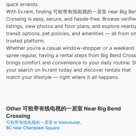
quick errands.
With liv.rent, finding 可租带有线电视的一居室 near Big Be
Crossing is easy, secure, and hassle-free. Browse verifie
listings, view photos and floor plans, and explore nearb
transit options, pet policies, and amenities — all from o
trusted platform.
Whether you’re a casual window-shopper or a weekend
spree regular, having a rental steps from Big Bend Cros
brings comfort and convenience to your daily routine. S
your search on liv.rent today and discover rentals that
match your lifestyle — right where it all happens.
Other 可租带有线电视的一居室 Near Big Bend
Crossing
可租带有线电视的一居室 in Vancouver,
BC near Champlain Square