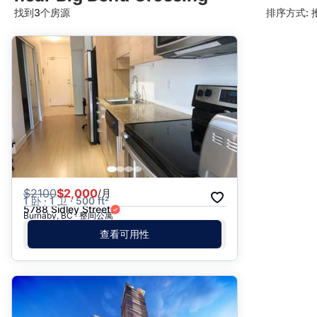
找到3个房源
排序方式: 
推荐
日期: 最新日期在前
日期: 过往日期在前
价格 - $$$ 到 $
价格 - $ 到 $$$
$
2100
$2,000
/月
1 卧 · 1 卫 · 500 ft²
5788 Sidley Street
Burnaby, BC · 整间公寓
查看可用性