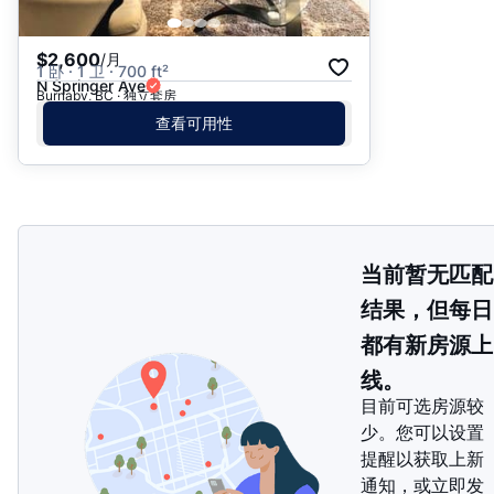
$2,600
/月
1 卧 · 1 卫 · 700 ft²
N Springer Ave
Burnaby, BC · 独立套房
查看可用性
当前暂无匹配
结果，但每日
都有新房源上
线。
目前可选房源较
少。您可以设置
提醒以获取上新
通知，或立即发