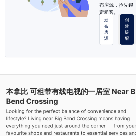
布房源，抢先锁
定租客。
发
创
布
建
房
提
源
醒
本拿比 可租带有线电视的一居室 Near B
Bend Crossing
Looking for the perfect balance of convenience and
lifestyle? Living near Big Bend Crossing means having
everything you need just around the corner — from you
favourite shops and restaurants to essential services an