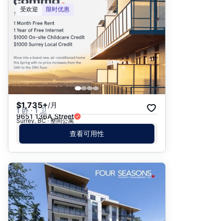
推荐
受欢迎
限时优惠
日期: 最新日期在前
日期: 过往日期在前
价格 - $$$ 到 $
价格 - $ 到 $$$
$1,735+
/月
1 卧 · 1 卫
9651 136A Street
Surrey, BC · 整间公寓
查看可用性