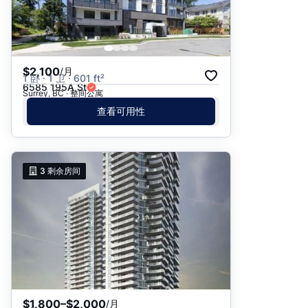
$2,100
/月
1 卧 · 1 卫 · 601 ft²
6585 195A St
Surrey, BC · 整间公寓
查看可用性
3
剩余房间
$1,800–$2,000
/月