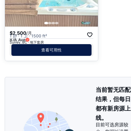
$2,500
/月
1 卧 · 1 卫 · 1500 ft²
87A Ave
Surrey, BC · 地下套房
查看可用性
当前暂无匹配
结果，但每日
都有新房源上
线。
目前可选房源较