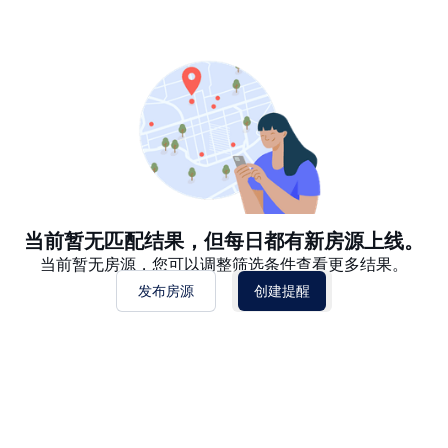
推荐
日期: 最新日期在前
日期: 过往日期在前
价格 - $$$ 到 $
价格 - $ 到 $$$
当前暂无匹配结果，但每日都有新房源上线。
当前暂无房源，您可以调整筛选条件查看更多结果。
发布房源
创建提醒