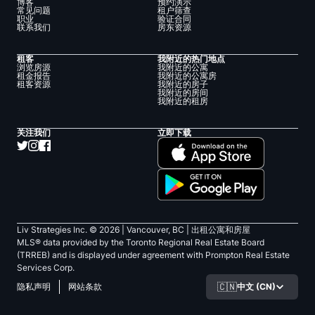
博客
预约演示
常见问题
租户筛查
职业
验证合同
联系我们
房东资源
租客
我附近的热门地点
浏览房源
我附近的公寓
租金报告
我附近的公寓房
租客资源
我附近的房子
我附近的房间
我附近的租房
关注我们
立即下载
Liv Strategies Inc. ©
2026
| Vancouver, BC |
出租公寓和房屋
MLS® data provided by the Toronto Regional Real Estate Board
(TRREB) and is displayed under agreement with Prompton Real Estate
Services Corp.
🇨🇳
中文 (CN)
隐私声明
网站条款