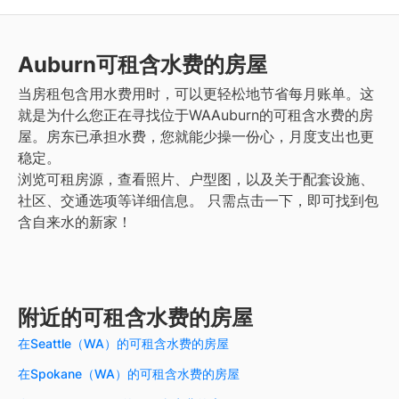
Auburn
可租含水费的房屋
当房租包含用水费用时，可以更轻松地节省每月账单。这
就是为什么您正在寻找位于WAAuburn的可租含水费的房
屋。房东已承担水费，您就能少操一份心，月度支出也更
稳定。
浏览可租房源，查看照片、户型图，以及关于配套设施、
社区、交通选项等详细信息。
只需点击一下，即可找到包
含自来水的新家！
附近的可租含水费的房屋
在Seattle（WA）的可租含水费的房屋
在Spokane（WA）的可租含水费的房屋