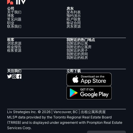
公司
房东
关于我们
发布列表
博客
预约演示
常见问题
租户筛查
职业
验证合同
联系我们
房东资源
租客
我附近的热门地点
浏览房源
我附近的公寓
租金报告
我附近的公寓房
租客资源
我附近的房子
我附近的房间
我附近的租房
关注我们
立即下载
Liv Strategies Inc. ©
2026
| Vancouver, BC |
出租公寓和房屋
MLS® data provided by the Toronto Regional Real Estate Board
(TRREB) and is displayed under agreement with Prompton Real Estate
Services Corp.