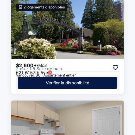
2
logements disponibles
$2,600+
/Mois
2 ch. · 1.5 Salle de bain
621 W 57th Ave
Vancouver, BC · Appartement entier
Vérifier la disponibilité