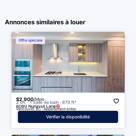
Annonces similaires à louer
Offre spéciale
$2,900
/Mois
2 ch. · 1 Salle de bain · 670 ft²
8080 Nunavut Lane
Vancouver, BC · Appartement entier
Vérifier la disponibilité