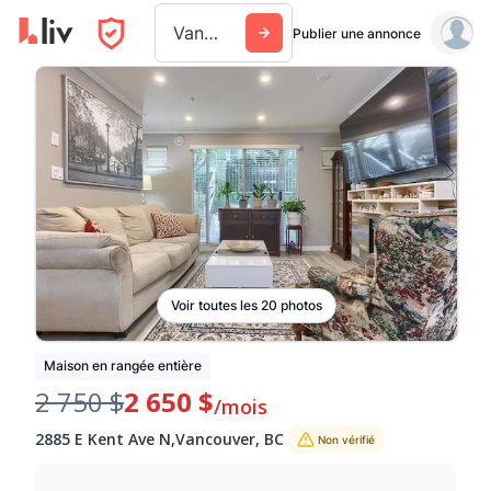
Vancouver
Publier une annonce
Voir toutes les 20 photos
Maison en rangée entière
2 750 $
2 650 $
/mois
2885 E Kent Ave N
,
Vancouver
,
BC
Non vérifié