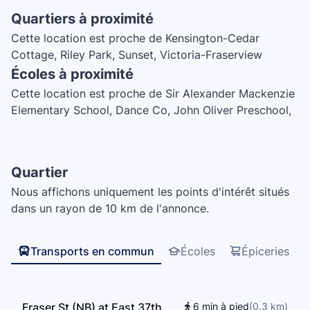
Quartiers à proximité
Cette location est proche de Kensington-Cedar
Cottage, Riley Park, Sunset, Victoria-Fraserview
Écoles à proximité
Cette location est proche de Sir Alexander Mackenzie
Elementary School, Dance Co, John Oliver Preschool,
Little Monsters Academy, John Oliver Secondary
School, South Hill Education Centre, Tecumseh School
Annex, Sir Richard McBride Elementary School, De
Quartier
Esdoorn Dutch Language and Culture School -
Nous affichons uniquement les points d'intérêt situés
Vancouver location, Saint Casimir's School, General
dans un rayon de 10 km de l'annonce.
Brock Elementary School, Total Education School, St.
Andrew's Elementary School, Lord Selkirk Annex, Sir
Sandford Fleming Elementary School, Marzena's
Transports en commun
Écoles
Épiceries
Montessori Center, Tecumseh Elementary School,
Penpals Montessori Children's House, Charles Dickens
School Annex, Ho Math and Chess Learning Centre,
Fraser St (NB) at East 37th
6 min à pied
(
0.3
km
)
Sir Charles Tupper Secondary School