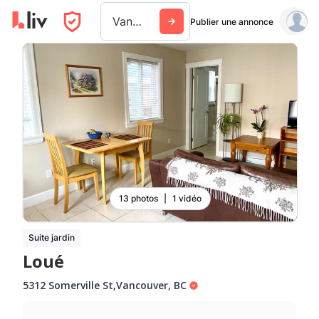
Vancouver
Publier une annonce
13 photos
|
1 vidéo
Suite jardin
Loué
5312 Somerville St
,
Vancouver
,
BC