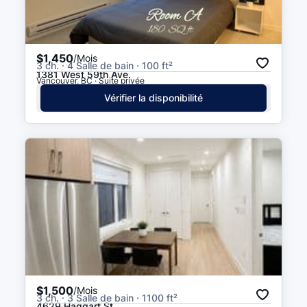
$1,450
/Mois
3 ch. · 4 Salle de bain · 100 ft²
1381 West 59th Ave.
Vancouver, BC · Suite privée
Vérifier la disponibilité
$1,500
/Mois
3 ch. · 3 Salle de bain · 1100 ft²
4629 Haggart St