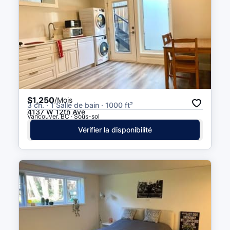
$1,250
/Mois
3 ch. · 1 Salle de bain · 1000 ft²
4137 W 12th Ave
Vancouver, BC · Sous-sol
Vérifier la disponibilité