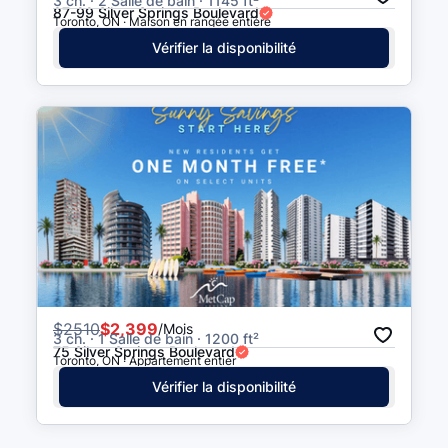
3 ch. · 2 Salle de bain · 1145 ft²
87-99 Silver Springs Boulevard
Toronto, ON · Maison en rangée entière
Vérifier la disponibilité
$
2510
$2,399
/Mois
3 ch. · 1 Salle de bain · 1200 ft²
75 Silver Springs Boulevard
Toronto, ON · Appartement entier
Vérifier la disponibilité