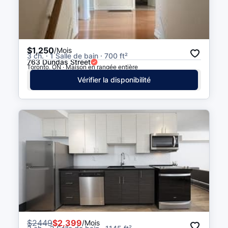
$1,250
/Mois
3 ch. · 1 Salle de bain · 700 ft²
763 Dundas Street
Toronto, ON · Maison en rangée entière
Vérifier la disponibilité
$
2449
$2,399
/Mois