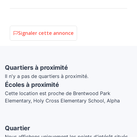
Signaler cette annonce
Quartiers à proximité
Il n'y a pas de quartiers à proximité.
Écoles à proximité
Cette location est proche de Brentwood Park
Elementary, Holy Cross Elementary School, Alpha
Secondary School, Burnaby Pro Driving School, Posh
Pantry, Kitchener Elementary School, British Columbia
Conservatory of Music, YUS Montessori School
Quartier
Burnaby, Parkcrest Elementary, Parkcrest Children's
Nous affichons uniquement les points d'intérêt situés