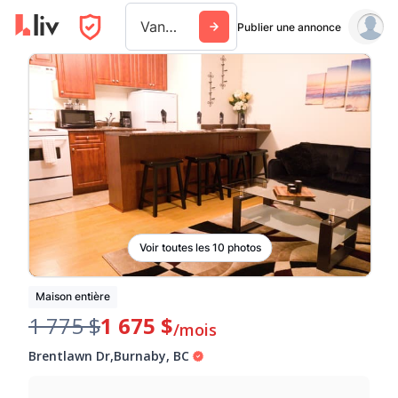
Vancouver
Publier une annonce
Voir toutes les 10 photos
Maison entière
1 775 $
1 675 $
/mois
Brentlawn Dr
,
Burnaby
,
BC