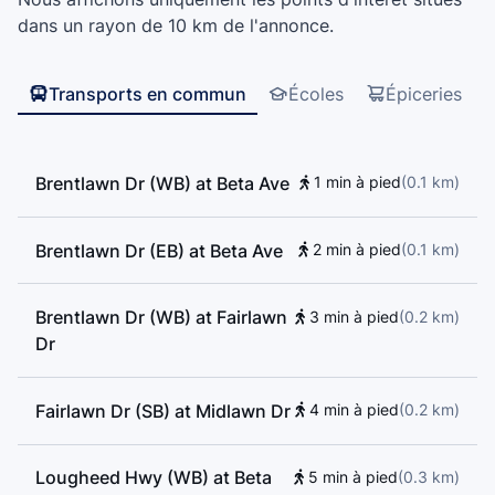
Centre, Gold Star Professional Driving School, Aubrey
dans un rayon de 10 km de l'annonce.
Elementary, Confederation Park Elementary School
Transports en commun
Écoles
Épiceries
Brentlawn Dr (WB) at Beta Ave
1 min à pied
(
0.1
km
)
Brentlawn Dr (EB) at Beta Ave
2 min à pied
(
0.1
km
)
Brentlawn Dr (WB) at Fairlawn
3 min à pied
(
0.2
km
)
Dr
Fairlawn Dr (SB) at Midlawn Dr
4 min à pied
(
0.2
km
)
Lougheed Hwy (WB) at Beta
5 min à pied
(
0.3
km
)