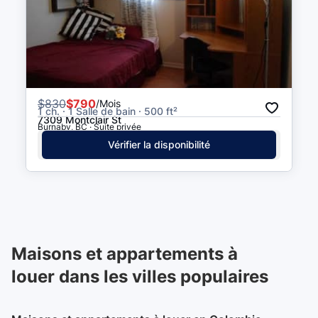
$
830
$790
/Mois
1 ch. · 1 Salle de bain · 500 ft²
7309 Montclair St
Burnaby, BC · Suite privée
Vérifier la disponibilité
Maisons et appartements à
louer dans les villes populaires