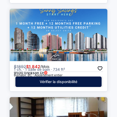
$
1892
$1,842
/Mois
1 ch. · 1 Salle de bain · 734 ft²
9500 Erickson Dr
Burnaby, BC · Appartement entier
Vérifier la disponibilité