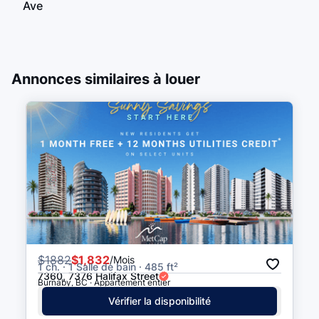
Ave
Brentwood Town Centre
7 min à pied
(
0.4
km
)
Annonces similaires à louer
$
1882
$1,832
/Mois
1 ch. · 1 Salle de bain · 485 ft²
7360, 7376 Halifax Street
Burnaby, BC · Appartement entier
Vérifier la disponibilité