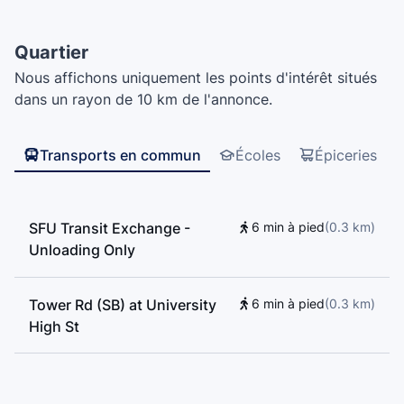
Science Centre - P, TASC 2, Shrum Science Centre - B,
Shrum Science Centre - C, South Science Building,
Quartier
Simon Fraser University
Nous affichons uniquement les points d'intérêt situés
dans un rayon de 10 km de l'annonce.
Transports en commun
Écoles
Épiceries
SFU Transit Exchange -
6 min à pied
(
0.3
km
)
Unloading Only
Tower Rd (SB) at University
6 min à pied
(
0.3
km
)
High St