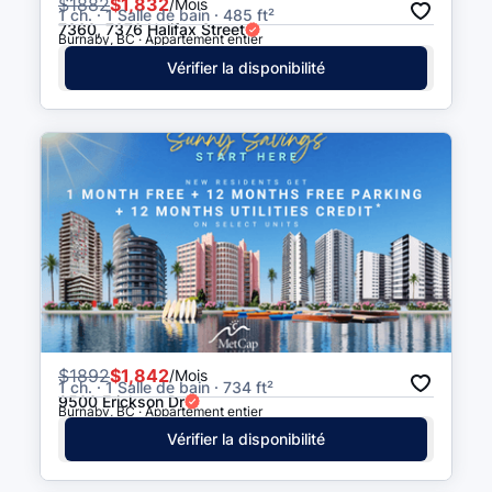
$
1882
$1,832
/Mois
1 ch. · 1 Salle de bain · 485 ft²
7360, 7376 Halifax Street
Burnaby, BC · Appartement entier
Vérifier la disponibilité
$
1892
$1,842
/Mois
1 ch. · 1 Salle de bain · 734 ft²
9500 Erickson Dr
Burnaby, BC · Appartement entier
Vérifier la disponibilité