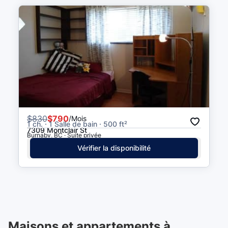
$
830
$790
/Mois
1 ch. · 1 Salle de bain · 500 ft²
7309 Montclair St
Burnaby, BC · Suite privée
Vérifier la disponibilité
Maisons et appartements à