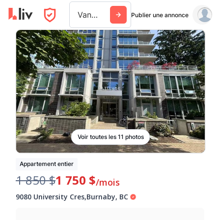
Vancouver
Publier une annonce
Voir toutes les 11 photos
Appartement entier
1 850 $
1 750 $
/mois
9080 University Cres
,
Burnaby
,
BC