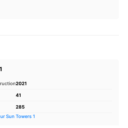
1
ruction
2021
41
285
sur
Sun Towers 1