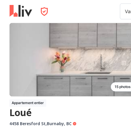
Va
15 photos
Appartement entier
Loué
4458 Beresford St
,
Burnaby
,
BC