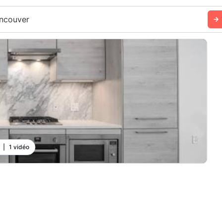
ncouver
|
1 vidéo