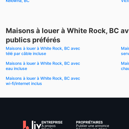
Kelowna, BC
Vict
Maisons à louer à White Rock, BC av
publics préférés
Maisons à louer à White Rock, BC avec
Mais
télé par câble incluse
serv
Maisons à louer à White Rock, BC avec
Mais
eau incluse
chau
Maisons à louer à White Rock, BC avec
wi-fi/internet inclus
ENTREPRISE
PROPRIÉTAIRES
À propos
Publier une annonce