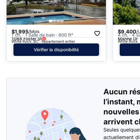
$1,995
$9,400
/Mois
/
1 ch. · 1 Salle de bain · 800 ft²
4 ch. · 4 S
1088 Foster St
Marine Dr
White Rock, BC · Appartement entier
White Rock, 
Vérifier la disponibilité
Aucun rés
l’instant,
nouvelle
arrivent c
Seules quelque
actuellement d