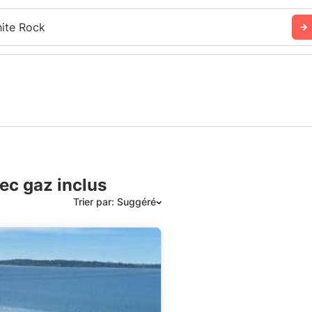
ite Rock
ec gaz inclus
Trier par: Suggéré
Suggéré
Date: les plus récents d’abord
Date: les plus anciens d’abord