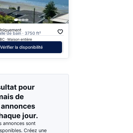
Prix - $$$ à $
Prix - $ à $$$
Uniquement
alle de bain · 3750 ft²
BC · Maison entière
Vérifier la disponibilité
ultat pour
 mais de
s annonces
haque jour.
s annonces sont
isponibles. Créez une