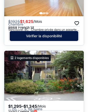
$
1925
$1,625
/Mois
Chambre
8668 French St
Vancouver, BC · Chambre privée dans un appartement
Vérifier la disponibilité
2
logements disponibles
$1,295–$1,345
/Mois
-- ch. · -- s. de bains
1550 Comox St