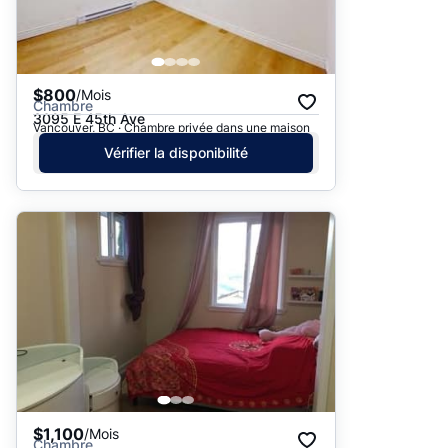
$800
/Mois
Chambre
3095 E 45th Ave
Vancouver, BC · Chambre privée dans une maison
Vérifier la disponibilité
$1,100
/Mois
Chambre