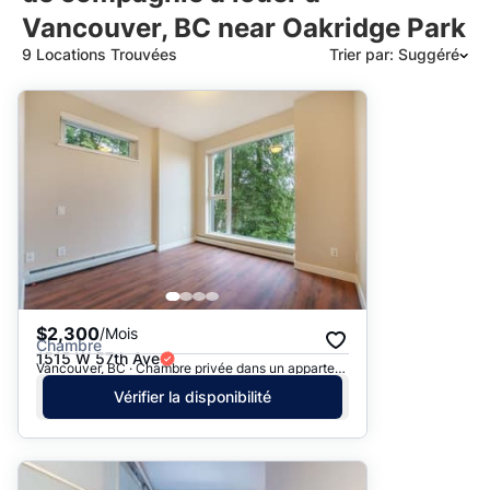
Vancouver, BC near Oakridge Park
9 Locations Trouvées
Trier par: Suggéré
Suggéré
Date: les plus récents d’abord
Date: les plus anciens d’abord
Prix - $$$ à $
Prix - $ à $$$
$2,300
/Mois
Chambre
1515 W 57th Ave
Vancouver, BC · Chambre privée dans un appartement
Vérifier la disponibilité