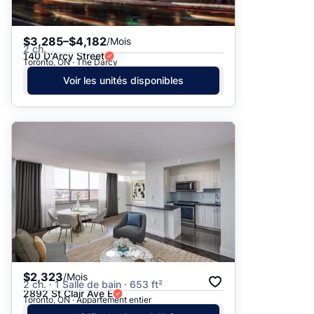
$3,285–$4,182
/Mois
2 ch.
140 D'Arcy Street
Toronto, ON · The Darcy
Voir les unités disponibles
$2,323
/Mois
2 ch. · 1 Salle de bain · 653 ft²
2892 St Clair Ave E
Toronto, ON · Appartement entier