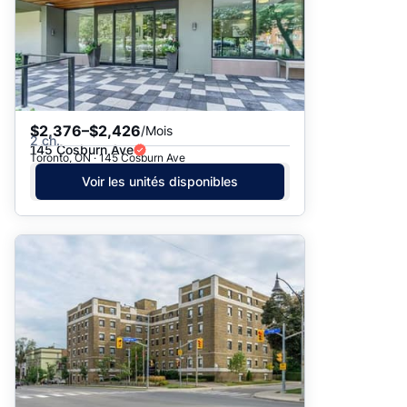
$2,376–$2,426
/Mois
2 ch.
145 Cosburn Ave
Toronto, ON · 145 Cosburn Ave
Voir les unités disponibles