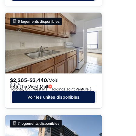
6
logements disponibles
$2,265–$2,440
/Mois
2 ch.
545 The West Mall
Toronto, ON · West Mall Holdings Joint Venture (1969) - 545 The West Mall
Voir les unités disponibles
7
logements disponibles