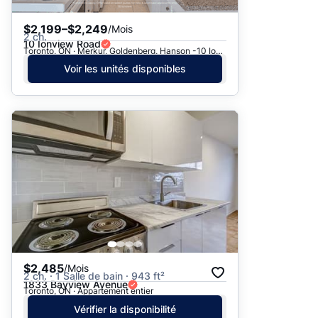
$2,199–$2,249
/Mois
2 ch.
10 Ionview Road
Toronto, ON · Merkur, Goldenberg, Hanson -10 Ionview Rd.
Voir les unités disponibles
$2,485
/Mois
2 ch. · 1 Salle de bain · 943 ft²
1833 Bayview Avenue
Toronto, ON · Appartement entier
Vérifier la disponibilité