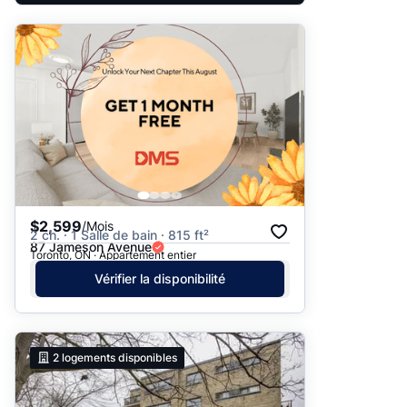
$2,599
/Mois
2 ch. · 1 Salle de bain · 815 ft²
87 Jameson Avenue
Toronto, ON · Appartement entier
Vérifier la disponibilité
2
logements disponibles