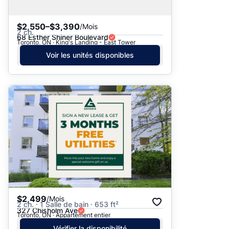
$2,550–$3,390
/Mois
2 ch.
68 Esther Shiner Boulevard
Toronto, ON · King's Landing - East Tower
Voir les unités disponibles
$2,499
/Mois
2 ch. · 1 Salle de bain · 653 ft²
327 Chisholm Ave
Toronto, ON · Appartement entier
Vérifier la disponibilité