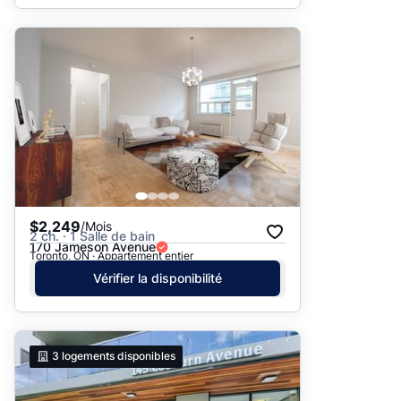
$2,249
/Mois
2 ch. · 1 Salle de bain
170 Jameson Avenue
Toronto, ON · Appartement entier
Vérifier la disponibilité
3
logements disponibles