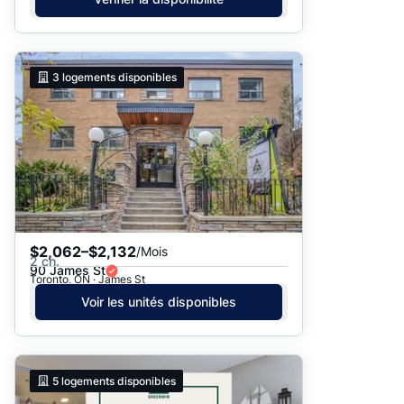
3
logements disponibles
$2,062–$2,132
/Mois
2 ch.
90 James St
Toronto, ON · James St
Voir les unités disponibles
5
logements disponibles