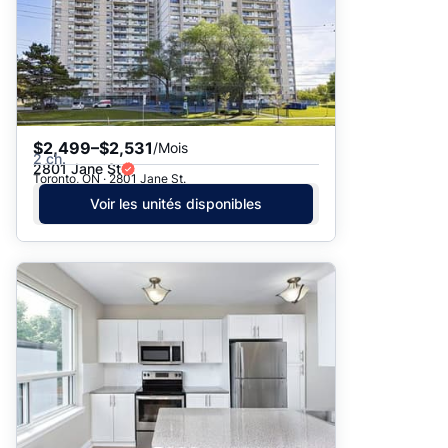
$2,499–$2,531
/Mois
2 ch.
2801 Jane St
Toronto, ON · 2801 Jane St.
Voir les unités disponibles