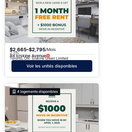
$2,665–$2,795
/Mois
2 ch.
88 Erskine Avenue
Toronto, ON · Erskine Green Limited
Voir les unités disponibles
4
logements disponibles