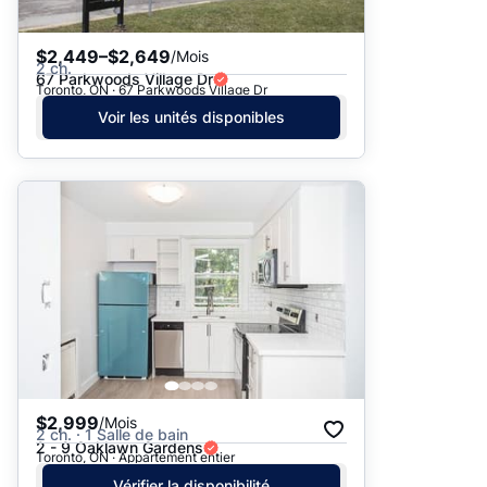
$2,449–$2,649
/Mois
2 ch.
67 Parkwoods Village Dr
Toronto, ON · 67 Parkwoods Village Dr
Voir les unités disponibles
$2,999
/Mois
2 ch. · 1 Salle de bain
2 - 9 Oaklawn Gardens
Toronto, ON · Appartement entier
Vérifier la disponibilité