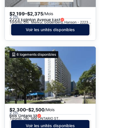
$2,199–$2,375
/Mois
2 ch.
2223 Eglinton Avenue East
Toronto, ON · Merkur, Goldenberg, Hanson - 2223 Eglinton Ave. E.
Voir les unités disponibles
6
logements disponibles
$2,300–$2,500
/Mois
2 ch.
666 Ontario St
Toronto, ON · 666 ONTARIO ST.
Voir les unités disponibles