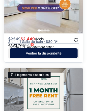
$
2549
$2,449
/Mois
2 ch. · 1 Salle de bain · 880 ft²
2304 Weston
Toronto, ON · Appartement entier
Vérifier la disponibilité
3
logements disponibles