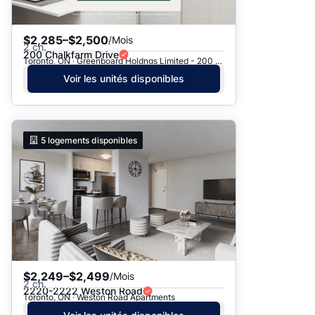
$2,285–$2,500
/Mois
2 ch.
200 Chalkfarm Drive
Toronto, ON · Greenboard Holdngs Limited - 200 Chalkfarm Dr.
Voir les unités disponibles
5
logements disponibles
$2,249–$2,499
/Mois
2 ch.
2220-2222 Weston Road
Toronto, ON · Weston Road Apartments