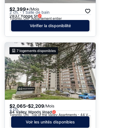
$2,399+
/Mois
2 ch. · 1 Salle de bain
2837 Yonge St
Toronto, ON · Appartement entier
Vérifier la disponibilité
7
logements disponibles
$2,065–$2,209
/Mois
2 ch.
44 Valley Woods Road
Toronto, ON · Top of the Valley Apartments - 44 Valley Woods Road
Voir les unités disponibles