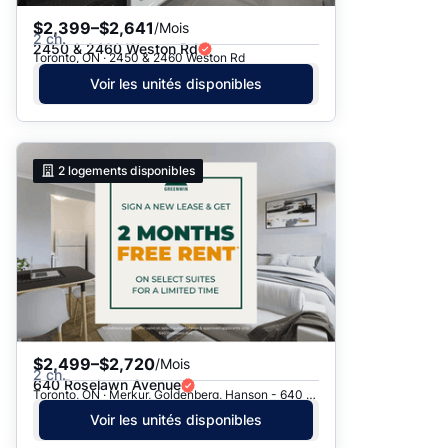
$2,399–$2,641
/Mois
2 ch.
2450 & 2460 Weston Rd
Toronto, ON · 2450 & 2460 Weston Rd
Voir les unités disponibles
2
logements disponibles
$2,499–$2,720
/Mois
2 ch.
640 Roselawn Avenue
Toronto, ON · Merkur, Goldenberg, Hanson - 640 Roselawn Ave.
Voir les unités disponibles