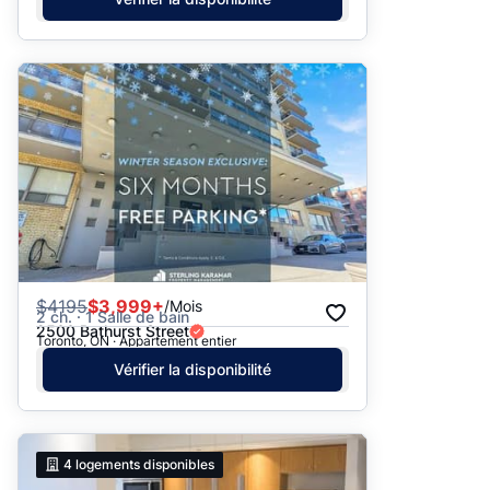
$
4195
$3,999+
/Mois
2 ch. · 1 Salle de bain
2500 Bathurst Street
Toronto, ON · Appartement entier
Vérifier la disponibilité
4
logements disponibles