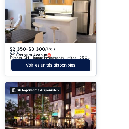
$2,350–$3,300
/Mois
2 ch.
25 Cosburn Avenue
Toronto, ON · Hanard Investments Limited - 25 Cosburn Avenue
Voir les unités disponibles
36
logements disponibles