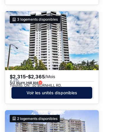
3
logements disponibles
$2,315–$2,365
/Mois
2 ch.
50 Burn Hill Rd
Toronto, ON · 50 BURNHILL RD.
Voir les unités disponibles
2
logements disponibles