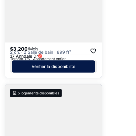
$3,200
/Mois
2 ch. · 2 Salle de bain · 899 ft²
17 Anndale Dr
Toronto, ON · Appartement entier
Vérifier la disponibilité
5
logements disponibles