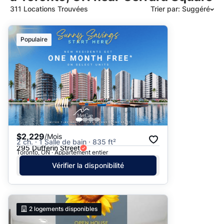
311 Locations Trouvées
Trier par: Suggéré
Suggéré
Populaire
Date: les plus récents d’abord
Date: les plus anciens d’abord
Prix - $$$ à $
Prix - $ à $$$
$2,229
/Mois
2 ch. · 1 Salle de bain · 835 ft²
295 Dufferin Street
Toronto, ON · Appartement entier
Vérifier la disponibilité
2
logements disponibles