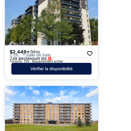
$2,449+
/Mois
2 ch. · 1 Salle de bain
739 Birchmount Rd.
Toronto, ON · Appartement entier
Vérifier la disponibilité