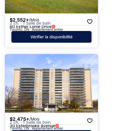
$2,552+
/Mois
2 ch. · 1 Salle de bain
60 Esther Lorrie Drive
Toronto, ON · Appartement entier
Vérifier la disponibilité
$2,475+
/Mois
2 ch. · 1 Salle de bain
30 Esterbrooke Avenue
Toronto, ON · Appartement entier