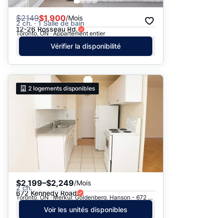
$
2149
$1,900
/Mois
2 ch. · 1 Salle de bain
12-26 Rosseau Rd.
Toronto, ON · Appartement entier
Vérifier la disponibilité
2
logements disponibles
$2,199–$2,249
/Mois
2 ch.
672 Kennedy Road
Toronto, ON · Merkur, Goldenberg, Hanson - 672 Kennedy Rd.
Voir les unités disponibles