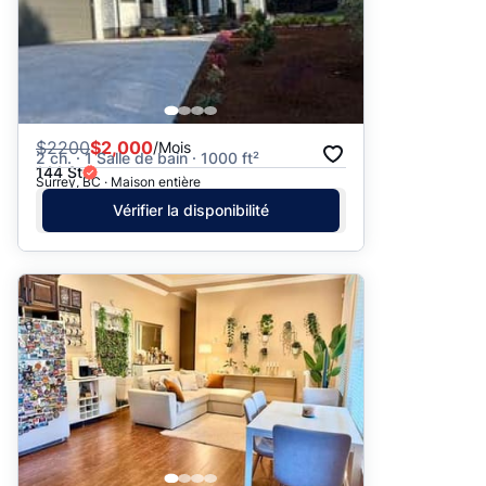
$
2200
$2,000
/Mois
2 ch. · 1 Salle de bain · 1000 ft²
144 St
Surrey, BC · Maison entière
Vérifier la disponibilité