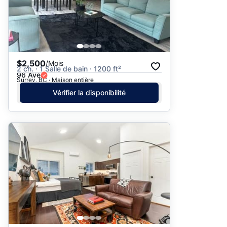
$2,500
/Mois
2 ch. · 1 Salle de bain · 1200 ft²
96 Ave
Surrey, BC · Maison entière
Vérifier la disponibilité