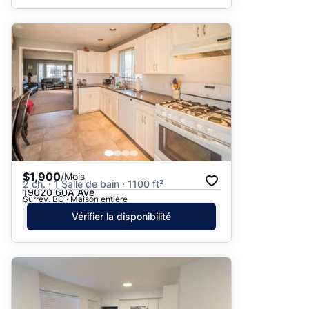
$1,900
/Mois
2 ch. · 1 Salle de bain · 1100 ft²
19020 60A Ave
Surrey, BC · Maison entière
Vérifier la disponibilité