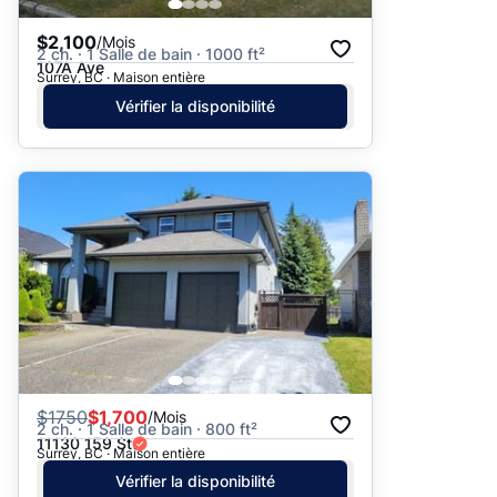
$2,100
/Mois
2 ch. · 1 Salle de bain · 1000 ft²
107A Ave
Surrey, BC · Maison entière
Vérifier la disponibilité
$
1750
$1,700
/Mois
2 ch. · 1 Salle de bain · 800 ft²
11130 159 St
Surrey, BC · Maison entière
Vérifier la disponibilité