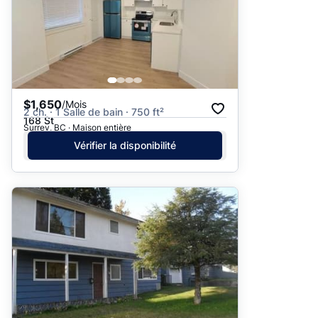
$1,650
/Mois
2 ch. · 1 Salle de bain · 750 ft²
168 St
Surrey, BC · Maison entière
Vérifier la disponibilité