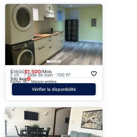
$
1600
$1,500
/Mois
2 ch. · 1 Salle de bain · 700 ft²
100 Ave
Surrey, BC · Maison entière
Vérifier la disponibilité