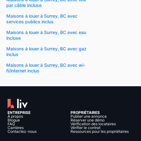
par câble incluse
Maisons à louer à Surrey, BC avec
services publics inclus
Maisons à louer à Surrey, BC avec eau
incluse
Maisons à louer à Surrey, BC avec gaz
inclus
Maisons à louer à Surrey, BC avec wi-
fi/internet inclus
ENTREPRISE
PROPRIÉTAIRES
À propos
Publier une annonce
Blogue
Réserver une démo
FAQ
Vérification des locataires
Carrières
Vérifier le contrat
Contactez-nous
Ressources pour les propriétaires