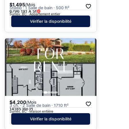
$1,495
/Mois
Studio · 1 Salle de bain · 500 ft²
6796 191 A St
Surrey, BC · Appartement entier
Vérifier la disponibilité
$4,200
/Mois
3 ch. · 2 Salle de bain · 1710 ft²
14185 Rio Pl
Surrey, BC · Maison entière
Vérifier la disponibilité