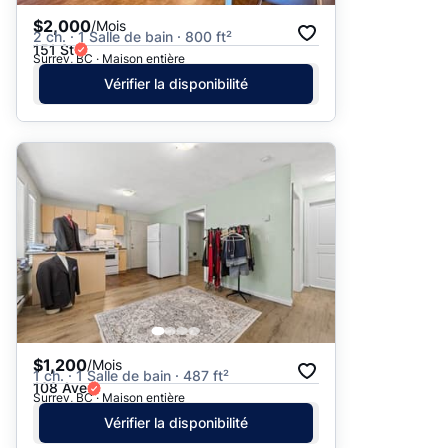
$2,000
/Mois
2 ch. · 1 Salle de bain · 800 ft²
151 St
Surrey, BC · Maison entière
Vérifier la disponibilité
$1,200
/Mois
1 ch. · 1 Salle de bain · 487 ft²
108 Ave
Surrey, BC · Maison entière
Vérifier la disponibilité