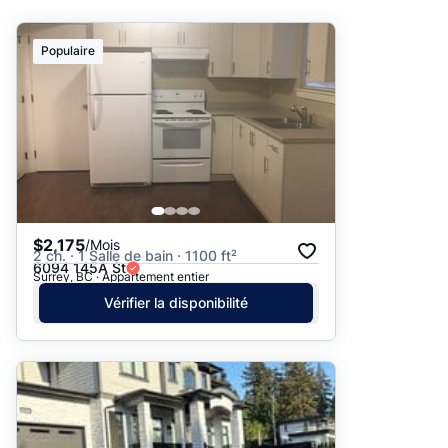
Suggéré
Populaire
Date: les plus récents d’abord
Date: les plus anciens d’abord
Prix - $$$ à $
Prix - $ à $$$
$2,175
/Mois
2 ch. · 1 Salle de bain · 1100 ft²
6094 145A St
Surrey, BC · Appartement entier
Vérifier la disponibilité