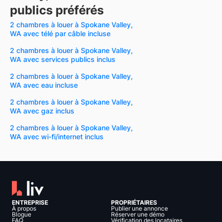
publics préférés
2 chambres à louer à Spokane Valley,
WA avec télé par câble incluse
2 chambres à louer à Spokane Valley,
WA avec services publics inclus
2 chambres à louer à Spokane Valley,
WA avec eau incluse
2 chambres à louer à Spokane Valley,
WA avec gaz inclus
2 chambres à louer à Spokane Valley,
WA avec wi-fi/internet inclus
ENTREPRISE
PROPRIÉTAIRES
À propos
Publier une annonce
Blogue
Réserver une démo
FAQ
Vérification des locataires