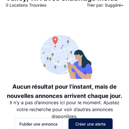
0 Locations Trouvées
Trier par: Suggéré
Suggéré
Date: les plus récents d’abord
Date: les plus anciens d’abord
Prix - $$$ à $
Prix - $ à $$$
Aucun résultat pour l’instant, mais de
nouvelles annonces arrivent chaque jour.
Il n’y a pas d’annonces ici pour le moment. Ajustez
votre recherche pour voir d’autres annonces
disponibles.
Publier une annonce
Créer une alerte