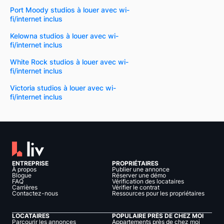
Port Moody studios à louer avec wi-
fi/internet inclus
Kelowna studios à louer avec wi-
fi/internet inclus
White Rock studios à louer avec wi-
fi/internet inclus
Victoria studios à louer avec wi-
fi/internet inclus
ENTREPRISE
PROPRIÉTAIRES
À propos
Publier une annonce
Blogue
Réserver une démo
FAQ
Vérification des locataires
Carrières
Vérifier le contrat
Contactez-nous
Ressources pour les propriétaires
LOCATAIRES
POPULAIRE PRÈS DE CHEZ MOI
Parcourir les annonces
Appartements près de chez moi