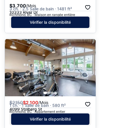
$3,700
/Mois
3 ch. · 2.5 Salle de bain · 1481 ft²
10333 River Dr
Richmond, BC · Maison en rangée entière
Vérifier la disponibilité
$
2150
$2,100
/Mois
1 ch. · 1 Salle de bain · 580 ft²
4099 Stolberg St
Richmond, BC · Appartement entier
Vérifier la disponibilité