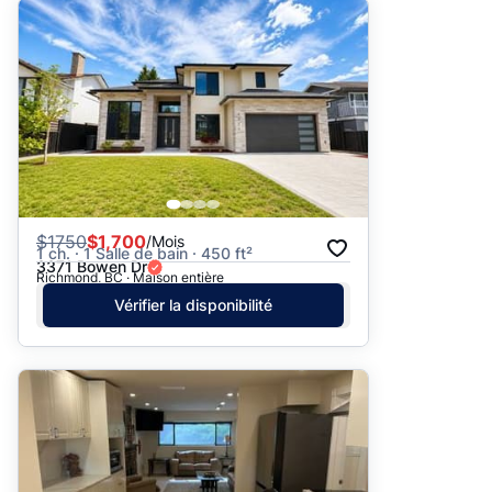
$
1750
$1,700
/Mois
1 ch. · 1 Salle de bain · 450 ft²
3371 Bowen Dr
Richmond, BC · Maison entière
Vérifier la disponibilité