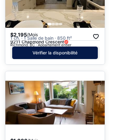
$2,195
/Mois
1 ch. · 1 Salle de bain · 850 ft²
9211 Chapmond Crescent
Richmond, BC · Appartement entier
Vérifier la disponibilité