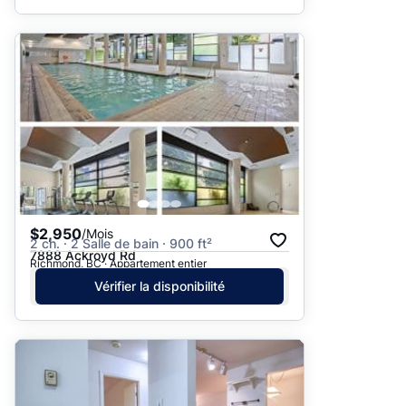
$2,950
/Mois
2 ch. · 2 Salle de bain · 900 ft²
7888 Ackroyd Rd
Richmond, BC · Appartement entier
Vérifier la disponibilité