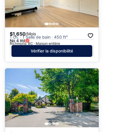
$1,650
/Mois
1 ch. · 1 Salle de bain · 450 ft²
No 4 Rd
Richmond, BC · Maison entière
Vérifier la disponibilité