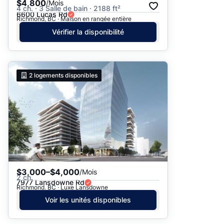
$4,800
/Mois
4 ch. · 3 Salle de bain · 2188 ft²
6600 Lucas Rd
Richmond, BC · Maison en rangée entière
Vérifier la disponibilité
2
logements disponibles
$3,000–$4,000
/Mois
2 ch.
7977 Lansdowne Rd
Richmond, BC · Luxe Lansdowne
Voir les unités disponibles