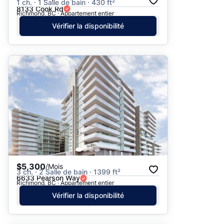
1 ch. · 1 Salle de bain · 430 ft²
8133 Cook Rd
Richmond, BC · Appartement entier
Vérifier la disponibilité
$5,300
/Mois
3 ch. · 2 Salle de bain · 1399 ft²
6633 Pearson Way
Richmond, BC · Appartement entier
Vérifier la disponibilité