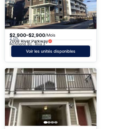
$2,900–$2,900
/Mois
2 ch.
7008 River Parkway
Richmond, BC · Riva 3
Voir les unités disponibles