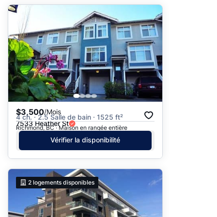
$3,500
/Mois
4 ch. · 2.5 Salle de bain · 1525 ft²
7533 Heather St
Richmond, BC · Maison en rangée entière
Vérifier la disponibilité
2
logements disponibles