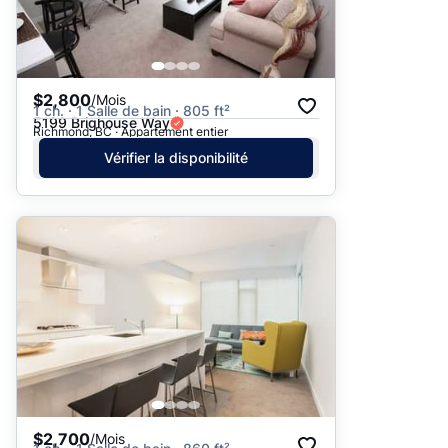
$2,800
/Mois
1 ch. · 1 Salle de bain · 805 ft²
5199 Brighouse Way
Richmond, BC · Appartement entier
Vérifier la disponibilité
$2,700
/Mois