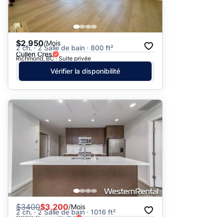
$2,950
/Mois
2 ch. · 2 Salle de bain · 800 ft²
Cullen Cres
Richmond, BC · Suite privée
Vérifier la disponibilité
$
3400
$3,200
/Mois
2 ch. · 2 Salle de bain · 1016 ft²