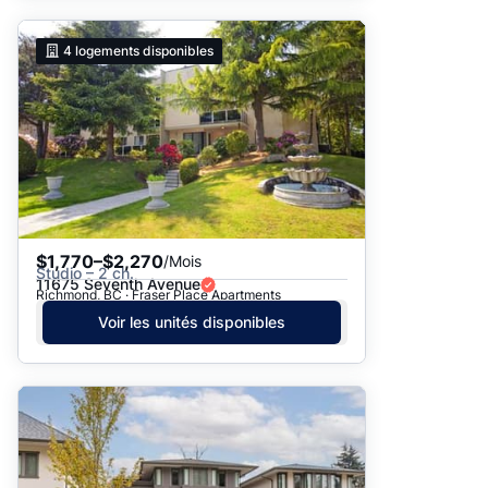
4
logements disponibles
$1,770–$2,270
/Mois
Studio – 2 ch.
11675 Seventh Avenue
Richmond, BC · Fraser Place Apartments
Voir les unités disponibles