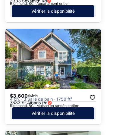
3333 Sexsmith Rd
Richmond, BC · Appartement entier
Vérifier la disponibilité
$3,600
/Mois
4 ch. · 3 Salle de bain · 1750 ft²
7833 St Albans Rd
Richmond, BC · Maison en rangée entière
Vérifier la disponibilité