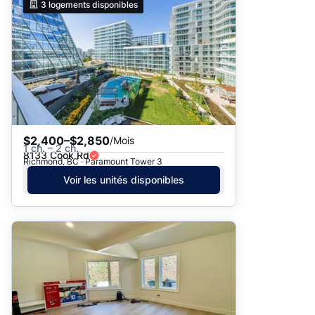
3
logements disponibles
$2,400–$2,850
/Mois
1 ch. – 2 ch.
8133 Cook Rd
Richmond, BC · Paramount Tower 3
Voir les unités disponibles