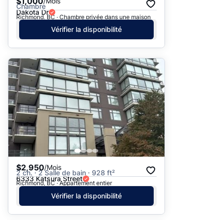
$1,000
/Mois
Chambre
Dakota Dr
Richmond, BC · Chambre privée dans une maison
Vérifier la disponibilité
$2,950
/Mois
2 ch. · 2 Salle de bain · 928 ft²
6333 Katsura Street
Richmond, BC · Appartement entier
Vérifier la disponibilité