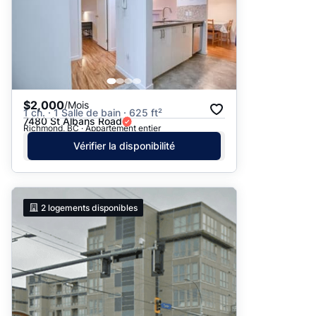
$2,000
/Mois
1 ch. · 1 Salle de bain · 625 ft²
7480 St Albans Road
Richmond, BC · Appartement entier
Vérifier la disponibilité
2
logements disponibles