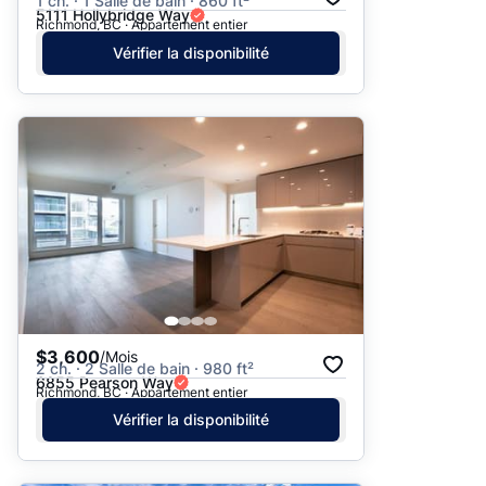
1 ch. · 1 Salle de bain · 860 ft²
5111 Hollybridge Way
Richmond, BC · Appartement entier
Vérifier la disponibilité
$3,600
/Mois
2 ch. · 2 Salle de bain · 980 ft²
6855 Pearson Way
Richmond, BC · Appartement entier
Vérifier la disponibilité