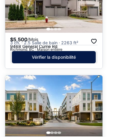
$5,500
/Mois
3 ch. · 2.5 Salle de bain · 2263 ft²
9468 General Currie Rd
Richmond, BC · Maison entière
Vérifier la disponibilité