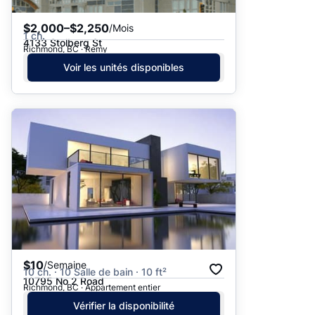
$2,000–$2,250
/Mois
1 ch.
4133 Stolberg St
Richmond, BC · Remy
Voir les unités disponibles
$10
/Semaine
10 ch. · 10 Salle de bain · 10 ft²
10795 No 2 Road
Richmond, BC · Appartement entier
Vérifier la disponibilité