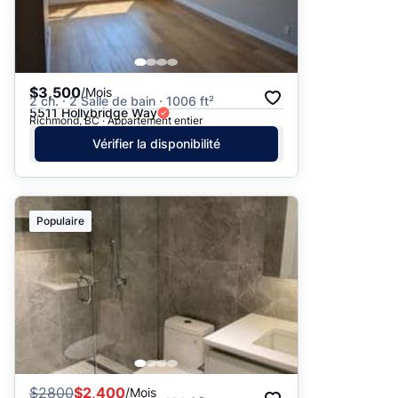
$3,500
/Mois
2 ch. · 2 Salle de bain · 1006 ft²
5511 Hollybridge Way
Richmond, BC · Appartement entier
Vérifier la disponibilité
Populaire
$
2800
$2,400
/Mois