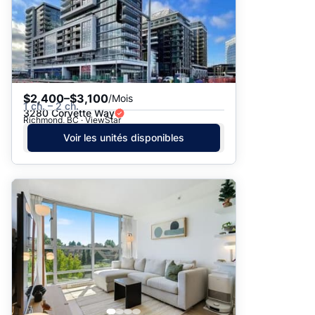
$2,400–$3,100
/Mois
1 ch. – 2 ch.
3280 Corvette Way
Richmond, BC · ViewStar
Voir les unités disponibles