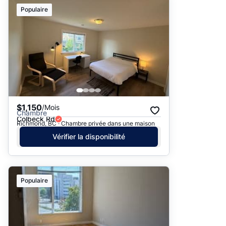
Suggéré
Populaire
Date: les plus récents d’abord
Date: les plus anciens d’abord
Prix - $$$ à $
Prix - $ à $$$
$1,150
/Mois
Chambre
Colbeck Rd
Richmond, BC · Chambre privée dans une maison
Vérifier la disponibilité
Populaire