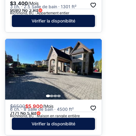
$3,400
/Mois
3 ch. · 2.5 Salle de bain · 1301 ft²
9080 No 3 Rd
Richmond, BC · Appartement entier
Vérifier la disponibilité
$
6500
$5,900
/Mois
6 ch. · 8 Salle de bain · 4500 ft²
7171 No 5 Rd
Richmond, BC · Maison en rangée entière
Vérifier la disponibilité