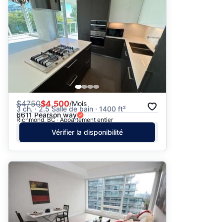
$
4750
$4,500
/Mois
3 ch. · 2.5 Salle de bain · 1400 ft²
6611 Pearson way
Richmond, BC · Appartement entier
Vérifier la disponibilité