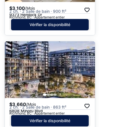
$3,100
/Mois
2 ch. · 2 Salle de bain · 900 ft²
9373 Hemlock Dr
Richmond, BC · Appartement entier
Vérifier la disponibilité
$3,660
/Mois
2 ch. · 2 Salle de bain · 863 ft²
6808 Minoru Blvd
Richmond, BC · Appartement entier
Vérifier la disponibilité