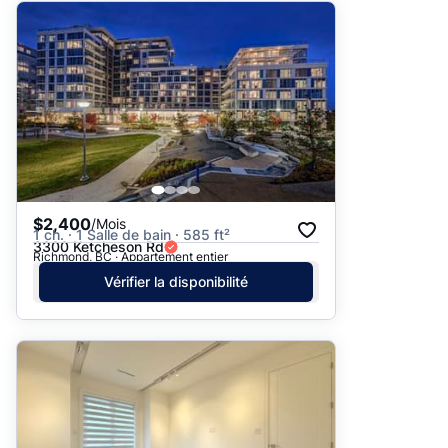
$2,400
/Mois
1 ch. · 1 Salle de bain · 585 ft²
3300 Ketcheson Rd
Richmond, BC · Appartement entier
Vérifier la disponibilité