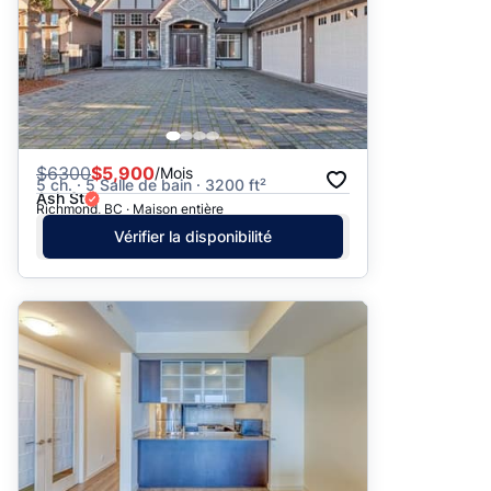
$
6300
$5,900
/Mois
5 ch. · 5 Salle de bain · 3200 ft²
Ash St
Richmond, BC · Maison entière
Vérifier la disponibilité