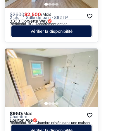
$
2600
$2,500
/Mois
2 ch. · 1 Salle de bain · 862 ft²
3333 Corvette Way
Richmond, BC · Appartement entier
Vérifier la disponibilité
$950
/Mois
Chambre
Doulton Ave
Richmond, BC · Chambre privée dans une maison
Vérifier la disponibilité