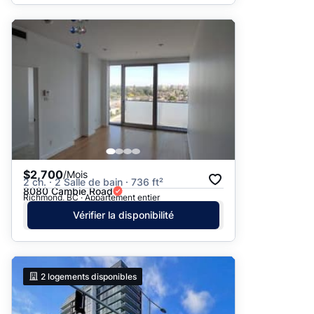
$2,700
/Mois
2 ch. · 2 Salle de bain · 736 ft²
8080 Cambie Road
Richmond, BC · Appartement entier
Vérifier la disponibilité
2
logements disponibles