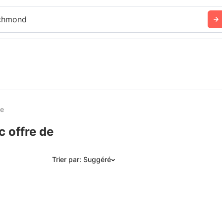
chmond
ue
 offre de
Trier par: Suggéré
Suggéré
Date: les plus récents d’abord
Date: les plus anciens d’abord