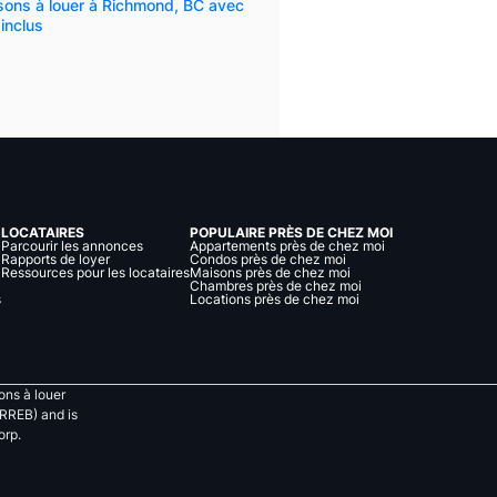
sons à louer à Richmond, BC avec
inclus
LOCATAIRES
POPULAIRE PRÈS DE CHEZ MOI
Parcourir les annonces
Appartements près de chez moi
Rapports de loyer
Condos près de chez moi
Ressources pour les locataires
Maisons près de chez moi
Chambres près de chez moi
s
Locations près de chez moi
ns à louer
RREB) and is
orp.