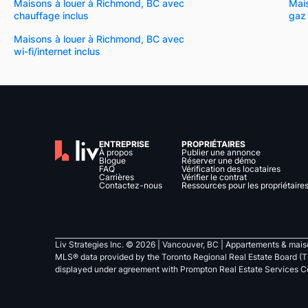
Maisons à louer à Richmond, BC avec
Mai
chauffage inclus
gaz 
Maisons à louer à Richmond, BC avec
wi-fi/internet inclus
ENTREPRISE
PROPRIÉTAIRES
À propos
Publier une annonce
Blogue
Réserver une démo
FAQ
Vérification des locataires
Carrières
Vérifier le contrat
Contactez-nous
Ressources pour les propriétaire
Liv Strategies Inc. ©
2026
| Vancouver, BC |
Appartements & maiso
MLS® data provided by the Toronto Regional Real Estate Board (T
displayed under agreement with Prompton Real Estate Services C