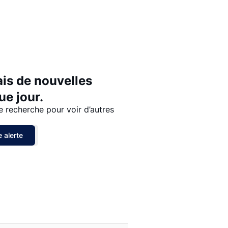
Prix - $$$ à $
Prix - $ à $$$
ais de nouvelles
e jour.
e recherche pour voir d’autres
 alerte