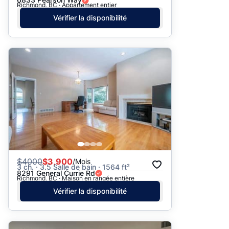
Richmond, BC · Appartement entier
Vérifier la disponibilité
$
4000
$3,900
/Mois
3 ch. · 3.5 Salle de bain · 1564 ft²
8291 General Currie Rd
Richmond, BC · Maison en rangée entière
Vérifier la disponibilité