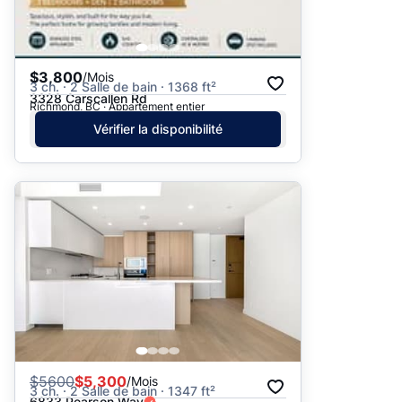
$3,800
/Mois
3 ch. · 2 Salle de bain · 1368 ft²
3328 Carscallen Rd
Richmond, BC · Appartement entier
Vérifier la disponibilité
$
5600
$5,300
/Mois
3 ch. · 2 Salle de bain · 1347 ft²
6833 Pearson Way