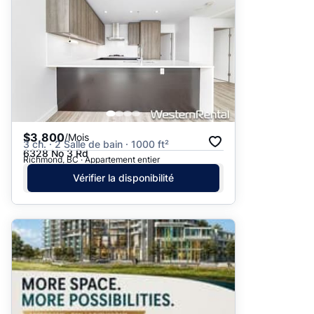
$3,800
/Mois
3 ch. · 2 Salle de bain · 1000 ft²
6328 No 3 Rd
Richmond, BC · Appartement entier
Vérifier la disponibilité