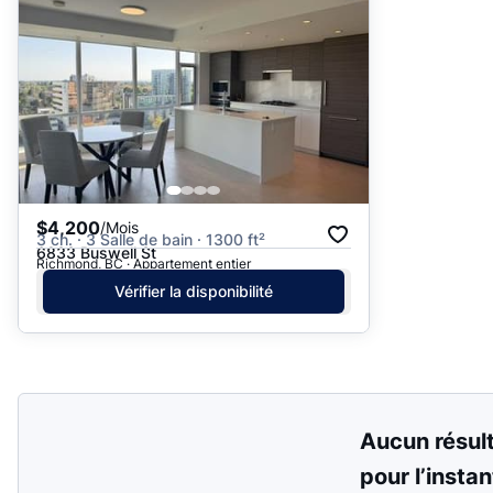
$4,200
/Mois
3 ch. · 3 Salle de bain · 1300 ft²
6833 Buswell St
Richmond, BC · Appartement entier
Vérifier la disponibilité
Aucun résul
pour l’instan