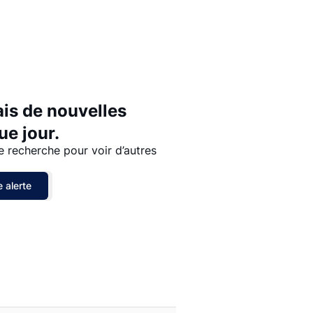
Prix - $$$ à $
Prix - $ à $$$
ais de nouvelles
e jour.
e recherche pour voir d’autres
 alerte