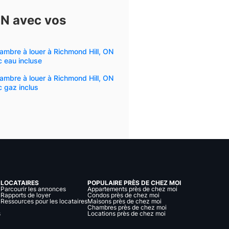
ON avec vos
ambre à louer à Richmond Hill, ON
 eau incluse
ambre à louer à Richmond Hill, ON
 gaz inclus
LOCATAIRES
POPULAIRE PRÈS DE CHEZ MOI
Parcourir les annonces
Appartements près de chez moi
Rapports de loyer
Condos près de chez moi
Ressources pour les locataires
Maisons près de chez moi
Chambres près de chez moi
s
Locations près de chez moi