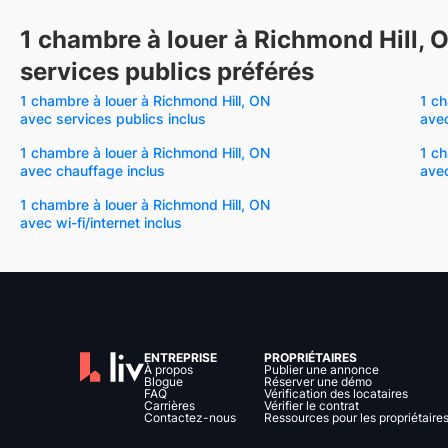
1 chambre à louer à Richmond Hill, 
services publics préférés
1 chambre à louer à Richmond Hill, ON
1 ch
avec services publics inclus
avec
1 chambre à louer à Richmond Hill, ON
1 ch
avec chauffage inclus
avec
1 chambre à louer à Richmond Hill, ON
avec wi-fi/internet inclus
ENTREPRISE
PROPRIÉTAIRES
À propos
Publier une annonce
Blogue
Réserver une démo
FAQ
Vérification des locataires
Carrières
Vérifier le contrat
Contactez-nous
Ressources pour les propriétaire