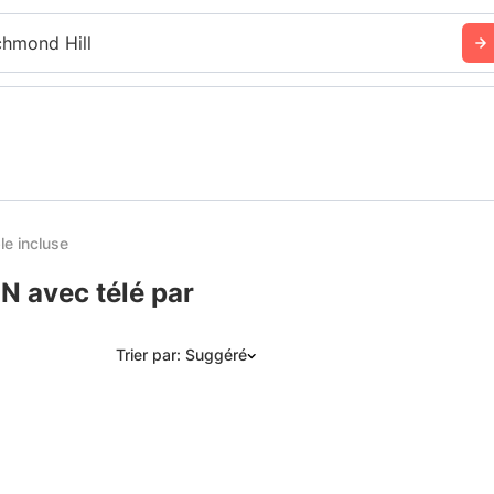
chmond Hill
le incluse
N avec télé par
Trier par: Suggéré
Suggéré
Date: les plus récents d’abord
Date: les plus anciens d’abord