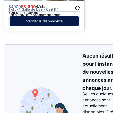
$
4000
$3,600
/Mois
1 ch. · 1 Salle de bain · 629 ft²
305 Morrissey Rd
Port Moody, BC · Appartement entier
Vérifier la disponibilité
Aucun résul
pour l’instan
de nouvelle
annonces ar
chaque jour.
Seules quelque
annonces sont
actuellement
disponibles. Cr