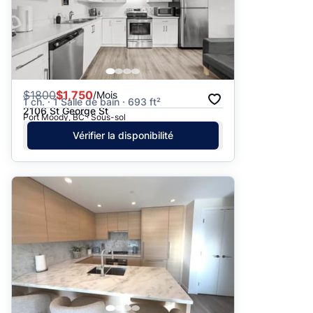
$
1800
$1,750
/Mois
1 ch. · 1 Salle de bain · 693 ft²
2106 St George St
Port Moody, BC · Sous-sol
Vérifier la disponibilité