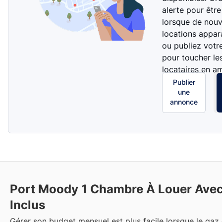
alerte pour être
lorsque de nouv
locations appar
ou publiez votr
pour toucher le
locataires en a
Publier
une
annonce
Port Moody
1 Chambre À Louer Ave
Inclus
Gérer son budget mensuel est plus facile lorsque le gaz 