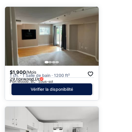
Suggéré
Date: les plus récents d’abord
Date: les plus anciens d’abord
Prix - $$$ à $
Prix - $ à $$$
$1,900
/Mois
1 ch. · 1 Salle de bain · 1200 ft²
29 Foxwood Dr
Port Moody, BC · Sous-sol
Vérifier la disponibilité