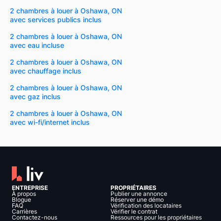
2 chambres à louer à Oshawa, ON
avec services publics inclus
2 chambres à louer à Oshawa, ON
avec eau incluse
2 chambres à louer à Oshawa, ON
avec chauffage inclus
2 chambres à louer à Oshawa, ON
avec gaz inclus
2 chambres à louer à Oshawa, ON
avec wi-fi/internet inclus
ENTREPRISE
PROPRIÉTAIRES
À propos
Publier une annonce
Blogue
Réserver une démo
FAQ
Vérification des locataires
Carrières
Vérifier le contrat
Contactez-nous
Ressources pour les propriétaires